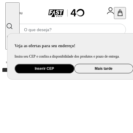
Fechar
Menu
Informe seu CEP
Veja as ofertas para seu endereço!
Insira seu CEP e confira a disponibilidade dos produtos e prazo de entrega.
Home
/
Mercado
/
Bebida
/
Bebida Não Alcoolica
Inserir CEP
Mais tarde