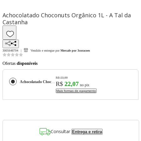
Achocolatado Choconuts Orgânico 1L - A Tal da
Castanha
3005648704
Vendido e entregue por
Mercafe por 3coracoes
Ofertas
disponíveis
R$ 23,99
Achocolatado Choconuts Orgânico 1L - A Tal da Castanha
R$
22,07
no pix
Mais formas de pagamento
Consultar
Entrega e retira