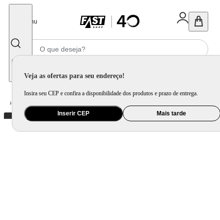
Fechar
Menu
Informe seu CEP
Veja as ofertas para seu endereço!
Insira seu CEP e confira a disponibilidade dos produtos e prazo de entrega.
Home
/
Saúde e Beleza
/
Perfume
/
Acqua di Gioia Eau de Parfum Feminino
Inserir CEP
Mais tarde