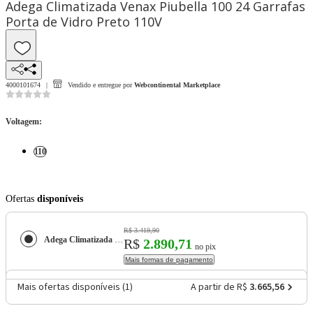
Adega Climatizada Venax Piubella 100 24 Garrafas
Porta de Vidro Preto 110V
4000101674
Vendido e entregue por
Webcontinental Marketplace
Voltagem
:
110
Ofertas
disponíveis
R$ 3.419,90
Adega Climatizada Venax Piubella 100 24 Garrafas Porta de Vidro Preto 110V
R$
2.890,71
no pix
Mais formas de pagamento
Mais ofertas disponíveis (
1
)
A partir de R$
3.665,56