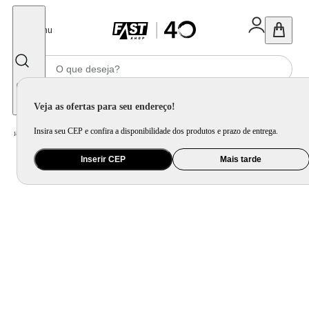
Fechar
Menu
Informe seu CEP
Veja as ofertas para seu endereço!
Insira seu CEP e confira a disponibilidade dos produtos e prazo de entrega.
Home
/
Eletrodomésticos
/
Adega
Inserir CEP
Mais tarde