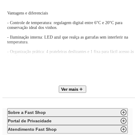
Vantagens e diferenciais
- Controle de temperatura: regulagem digital entre 6°C e 20°C para
conservação ideal dos vinhos.
- Iluminação interna: LED azul que realça as garrafas sem interferir na
temperatura.
- Organização prática: 4 prateleiras deslizantes e 1 fixa para fácil acesso às
garrafas.
- Porta de vidro: duplo LOW-E que mantém a temperatura interna estável.
- Mobilidade: pés frontais reguláveis e traseiros com roletes para facilitar o
posicionamento.
Ver mais
ESPECIFICAÇÕES TÉCNICAS
Marca: Venax
Modelo: Piubella 100
Sobre a Fast Shop
Potência: 145W
Frequência: 60Hz
Portal de Privacidade
Capacidade: 82L
Capacidade de garrafas: 24
Atendimento Fast Shop
Diâmetro máximo das garrafas: 90mm