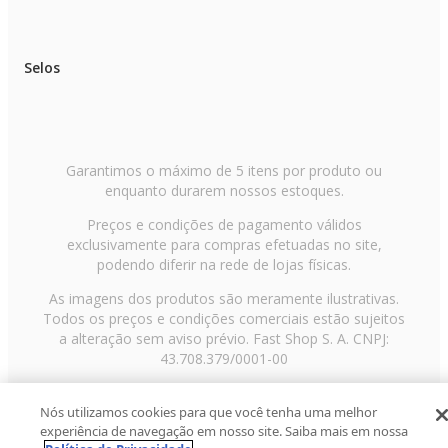
Selos
Garantimos o máximo de 5 itens por produto ou
enquanto durarem nossos estoques.
Preços e condições de pagamento válidos
exclusivamente para compras efetuadas no site,
podendo diferir na rede de lojas físicas.
As imagens dos produtos são meramente ilustrativas.
Todos os preços e condições comerciais estão sujeitos
a alteração sem aviso prévio. Fast Shop S. A. CNPJ:
43.708.379/0001-00
Avenida Zaki Narchi, nº 1650, sobreloja, Carandiru, São
Nós utilizamos cookies para que você tenha uma melhor
Paulo/SP, CEP 02029-001, Telefone: 11 3003-3728 ©
experiência de navegação em nosso site. Saiba mais em nossa
2013 Fast Shop - Todos os direitos reservados
RF