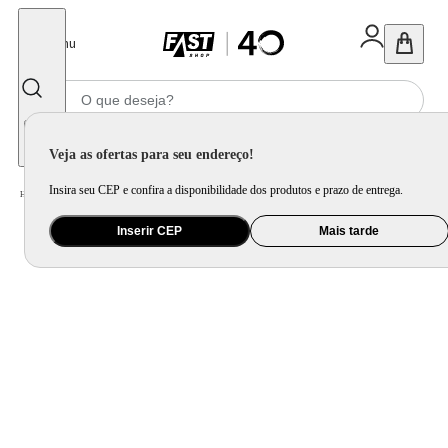
Fechar
Menu
Informe seu CEP
Veja as ofertas para seu endereço!
Insira seu CEP e confira a disponibilidade dos produtos e prazo de entrega.
Home
/
Eletrodomésticos
/
Adega
Inserir CEP
Mais tarde