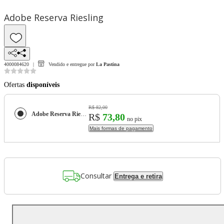
Adobe Reserva Riesling
4000084620
Vendido e entregue por
La Pastina
Ofertas
disponíveis
R$ 82,00
Adobe Reserva Riesling
R$
73,80
no pix
Mais formas de pagamento
Consultar
Entrega e retira