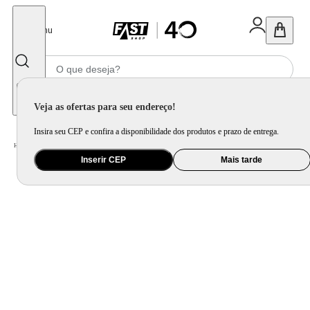
Fechar
Menu
Informe seu CEP
Veja as ofertas para seu endereço!
Insira seu CEP e confira a disponibilidade dos produtos e prazo de entrega.
Home
/
Mercado
/
Bebida
/
Vinho
Inserir CEP
Mais tarde