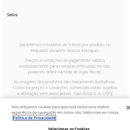
Selos
Garantimos o máximo de 5 itens por produto ou
enquanto durarem nossos estoques.
Preços e condições de pagamento válidos
exclusivamente para compras efetuadas no site,
podendo diferir na rede de lojas físicas.
As imagens dos produtos são meramente ilustrativas.
Todos os preços e condições comerciais estão sujeitos
a alteração sem aviso prévio. Fast Shop S. A. CNPJ:
43.708.379/0001-00
Nós utilizamos cookies para que você tenha uma melhor
Avenida Zaki Narchi, nº 1650, sobreloja, Carandiru, São
experiência de navegação em nosso site. Saiba mais em nossa
Paulo/SP, CEP 02029-001, Telefone: 11 3003-3728 ©
Política de Privacidade
2013 Fast Shop - Todos os direitos reservados
RF
Selecionar os Cookies