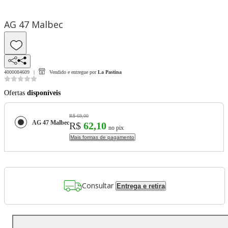
AG 47 Malbec
4000084609
Vendido e entregue por
La Pastina
Ofertas
disponíveis
R$ 69,00
AG 47 Malbec
R$
62,10
no pix
Mais formas de pagamento
Consultar
Entrega e retira