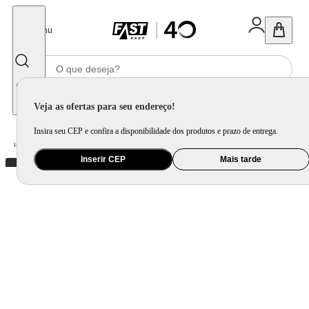
Fechar
Menu
Informe seu CEP
Veja as ofertas para seu endereço!
Insira seu CEP e confira a disponibilidade dos produtos e prazo de entrega.
Home
/
Mercado
/
Bebida
/
Vinho
Inserir CEP
Mais tarde