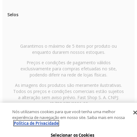
Selos
Garantimos o máximo de 5 itens por produto ou
enquanto durarem nossos estoques.
Preços e condições de pagamento válidos
exclusivamente para compras efetuadas no site,
podendo diferir na rede de lojas físicas.
As imagens dos produtos são meramente ilustrativas.
Todos os preços e condições comerciais estão sujeitos
a alteração sem aviso prévio. Fast Shop S. A. CNPJ:
43.708.379/0001-00
Nós utilizamos cookies para que você tenha uma melhor
Avenida Zaki Narchi, nº 1650, sobreloja, Carandiru, São
experiência de navegação em nosso site. Saiba mais em nossa
Paulo/SP, CEP 02029-001, Telefone: 11 3003-3728 ©
Política de Privacidade
2013 Fast Shop - Todos os direitos reservados
RF
Selecionar os Cookies