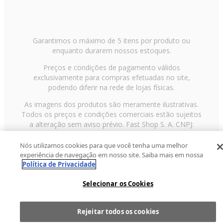
Garantimos o máximo de 5 itens por produto ou
enquanto durarem nossos estoques.
Preços e condições de pagamento válidos
exclusivamente para compras efetuadas no site,
podendo diferir na rede de lojas físicas.
As imagens dos produtos são meramente ilustrativas.
Todos os preços e condições comerciais estão sujeitos
a alteração sem aviso prévio. Fast Shop S. A. CNPJ:
43.708.379/0001-00
Nós utilizamos cookies para que você tenha uma melhor
Avenida Zaki Narchi, nº 1650, sobreloja, Carandiru, São
experiência de navegação em nosso site. Saiba mais em nossa
Paulo/SP, CEP 02029-001, Telefone: 11 3003-3728 ©
Política de Privacidade
2013 Fast Shop - Todos os direitos reservados
RF
Selecionar os Cookies
Rejeitar todos os cookies