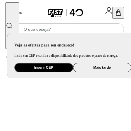
Fechar
Menu
Informe seu CEP
Veja as ofertas para seu endereço!
Insira seu CEP e confira a disponibilidade dos produtos e prazo de entrega.
Home
/
Mercado
/
Bebida
/
Vinho
Inserir CEP
Mais tarde