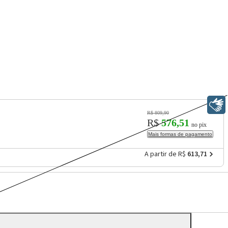
Libras
R$ 809,90
R$
576,51
no pix
Mais formas de pagamento
A partir de R$
613,71