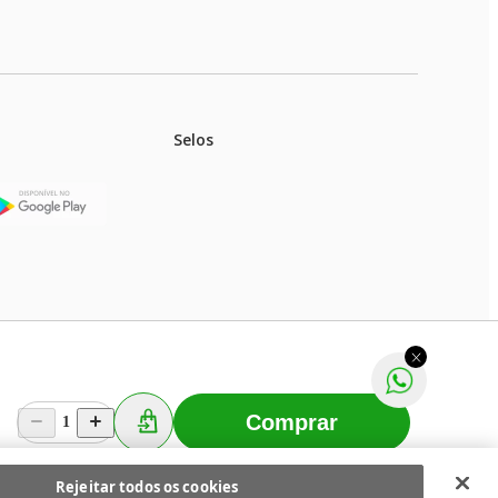
Selos
stoques.
ferir na rede de lojas físicas.
m aviso prévio. Fast Shop S. A. CNPJ: 43.708.379/0001-
Comprar
1
Selecionar os Cookies
 Fast Shop - Todos os direitos reservados
RF
Rejeitar todos os cookies