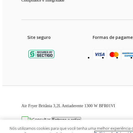
Compliance e Integridade
Site seguro
Formas de pagame
Garanti
Preços e condições de pagament
Air Fryer Britânia 3,2L Antiaderente 1300 W BFR01VI
As imagens dos produtos são meramente ilustrativas. T
Consultar
Entrega e retira
Avenida Zaki Narchi, nº 1650, sobreloja, Ca
Nós utilizamos cookies para que você tenha uma melhor experiência 