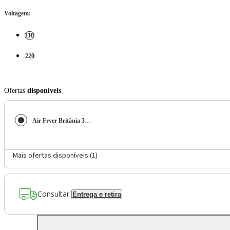
Voltagem
:
110
220
Ofertas
disponíveis
Air Fryer Britânia 3,2L Antiaderente 1300 W BFR01VI
Mais ofertas disponíveis (
1
)
Consultar
Entrega e retira