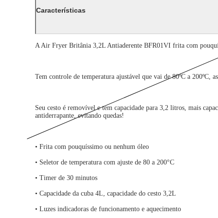
Características
A Air Fryer Britânia 3,2L Antiaderente BFR01VI frita com pouqu
Tem controle de temperatura ajustável que vai de 80ºC a 200ºC, a
Seu cesto é removível e tem capacidade para 3,2 litros, mais capa
antiderrapante, evitando quedas!
• Frita com pouquíssimo ou nenhum óleo
• Seletor de temperatura com ajuste de 80 a 200°C
• Timer de 30 minutos
• Capacidade da cuba 4L, capacidade do cesto 3,2L
• Luzes indicadoras de funcionamento e aquecimento