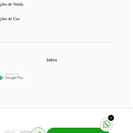
ções de Venda
ções de Uso
Selos
stoques.
ferir na rede de lojas físicas.
m aviso prévio. Fast Shop S. A. CNPJ: 43.708.379/0001-