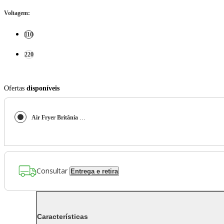
Voltagem
:
110
220
Ofertas
disponíveis
Air Fryer Britânia Bella Cuccina 3L Antiaderente 1300W BCFR02
Consultar
Entrega e retira
Características