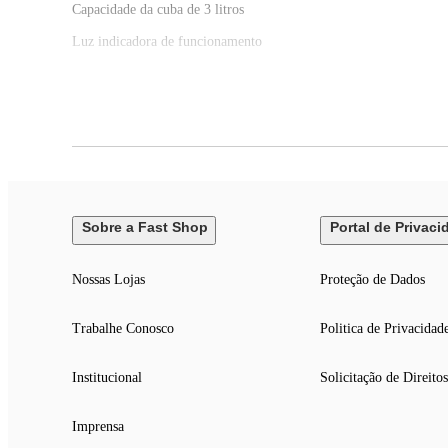
Capacidade da cuba de 3 litros
Luz indicadora de funcionamento
Base antiderrapante
Fundo removível
Pote e fundo removível com revestimento antiaderente
Sistema de proteção contra sobreaquecimento
Composição: Metal e Plástico.
Sobre a Fast Shop
Portal de Privaci
Nossas Lojas
Proteção de Dados
Trabalhe Conosco
Politica de Privacidad
Institucional
Solicitação de Direitos
Imprensa