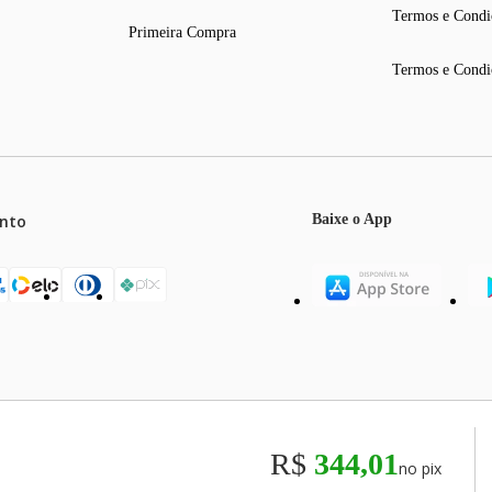
Termos e Condi
Primeira Compra
Termos e Condi
nto
Baixe o App
mos o máximo de 5 itens por produto ou enquanto durarem nossos e
o válidos exclusivamente para compras efetuadas no site, podendo di
R$
344,01
no pix
odos os preços e condições comerciais estão sujeitos a alteração se