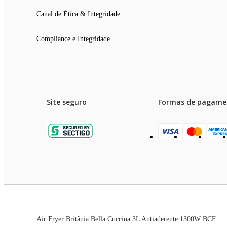
Canal de Ética & Integridade
Compliance e Integridade
Site seguro
Formas de pagame
Garanti
Preços e condições de pagament
Air Fryer Britânia Bella Cuccina 3L Antiaderente 1300W BCFR02
As imagens dos produtos são meramente ilustrativas. T