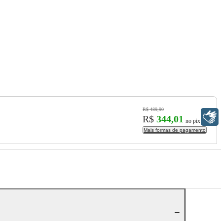
R$ 489,90
Libras
R$
344,01
no pix
Mais formas de pagamento