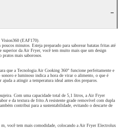
om Vision360 (EAF170).
poucos minutos. Esteja preparado para saborear batatas fritas até
te superior da Air Fryer, você tem muito mais que um design
o pratos mais saborosos.
 para que a Tecnologia Air Cooking 360° funcione perfeitamente e
 sonoro e luminoso indica a hora de virar o alimento, o que é
 ajuda a atingir a temperatura ideal antes dos preparos.
ujeira. Com uma capacidade total de 5,1 litros, a Air Fryer
bor e da textura de frito.A resistente grade removível com dupla
ambém contribui para a sustentabilidade, evitando o descarte de
,8 m, você tem mais comodidade, colocando a Air Fryer Electrolux