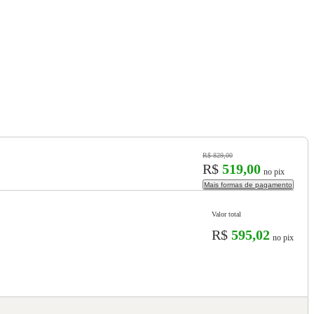
R$ 829,00
R$
519,00
no pix
Mais formas de pagamento
Valor total
R$
595,02
no pix