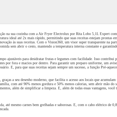
ução na sua cozinha com a Air Fryer Electrolux por Rita Lobo 5,1L Expert c
ura ideal até 2x mais rápido, permitindo que suas receitas estejam prontas em 
ovação às suas receitas. Com o Vision360, um visor super transparente na par
omida sem abrir o cesto, mantendo a temperatura interna constante e garantind
mpo ajustáveis para desidratar frutas e legumes com facilidade. Isso contribui
ntes por fora e macios por dentro. Para garantir um preparo uniforme, um aviso
sário. E, para que suas receitas sejam sempre um sucesso, a função Pré-aquecer
, graças a seu desenho moderno, que facilita o acesso aos locais que acumulam s
a família, com até 90% menos gordura e 50% menos calorias, sem abrir mão do sa
mentos, além de simplificar a limpeza. E, além de todas essas vantagens, você t
mida, até mesmo carnes bem grelhadas e saborosas. E, com o cabo elétrico de 0
ncada.