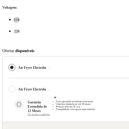
Voltagem
:
110
220
Ofertas
disponíveis
Air Fryer Electrolux por Rita Lobo com 5,1L e Visor Cinza Expert - EAF170
Air Fryer Electrolux por Rita Lobo com 5,1L e Visor Cinza Expert - EAF170
Garantia 
Troca garantida em defeitos funcionais.
Cobertura ilimitada por até 36 meses.
Estendida de 
Proteção sem sair de casa.
Tranquilidade com suporte especializado.
12 Meses
Ver termos e condições