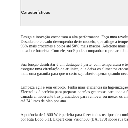
Características
Design e inovação encontram a alta performance. Faça uma revol
Descubra o elevado desempenho deste modelo, que atinge a temperat
93% mais crocantes e bolos até 50% mais macios. Adicione mais in
ousado e futurista. Com ele, você pode acompanhar o preparo da c
Sua função desidratar é um destaque à parte, com temperatura e te
assegure uma circulação de ar única, que deixa os alimentos croca
mais uma garantia para que o cesto seja aberto apenas quando neces
Limpeza ágil e sem esforço. Tenha mais eficiência na higienização
Electrolux é perfeita para preparar porções generosas para toda 
camada antiaderente traz praticidade para remover ou mexer os ali
até 24 litros de óleo por ano.
A potência de 1.500 W é perfeita para fazer todos os tipos de co
por Rita Lobo 5,1L Expert com Vision360 (EAF170) sobre sua ba