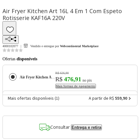
Air Fryer Kitchen Art 16L 4 Em 1 Com Espeto
Rotisserie KAF16A 220V
4000102077
Vendido e entregue por
Webcontinental Marketplace
Ofertas
disponíveis
R$ 626,90
Air Fryer Kitchen Art 16L 4 Em 1 Com Espeto Rotisserie KAF16A 220V
R$
476,91
no pix
Mais formas de pagamento
Mais ofertas disponíveis (
1
)
A partir de R$
559,90
Consultar
Entrega e retira