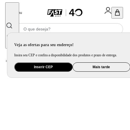
Fechar
Menu
Informe seu CEP
Veja as ofertas para seu endereço!
Insira seu CEP e confira a disponibilidade dos produtos e prazo de entrega.
Home
/
Eletroportátil
/
Fritadeira Elétrica
Inserir CEP
Mais tarde