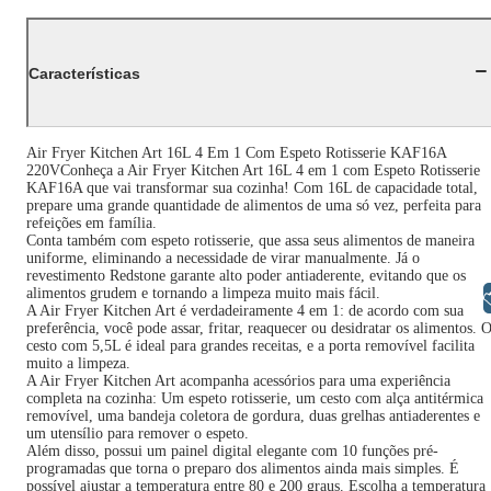
Características
Air Fryer Kitchen Art 16L 4 Em 1 Com Espeto Rotisserie KAF16A
220VConheça a Air Fryer Kitchen Art 16L 4 em 1 com Espeto Rotisserie
KAF16A que vai transformar sua cozinha! Com 16L de capacidade total,
prepare uma grande quantidade de alimentos de uma só vez, perfeita para
refeições em família.
Conta também com espeto rotisserie, que assa seus alimentos de maneira
uniforme, eliminando a necessidade de virar manualmente. Já o
revestimento Redstone garante alto poder antiaderente, evitando que os
alimentos grudem e tornando a limpeza muito mais fácil.
Libras
A Air Fryer Kitchen Art é verdadeiramente 4 em 1: de acordo com sua
preferência, você pode assar, fritar, reaquecer ou desidratar os alimentos. 
cesto com 5,5L é ideal para grandes receitas, e a porta removível facilita
muito a limpeza.
A Air Fryer Kitchen Art acompanha acessórios para uma experiência
completa na cozinha: Um espeto rotisserie, um cesto com alça antitérmica
removível, uma bandeja coletora de gordura, duas grelhas antiaderentes e
um utensílio para remover o espeto.
Além disso, possui um painel digital elegante com 10 funções pré-
programadas que torna o preparo dos alimentos ainda mais simples. É
possível ajustar a temperatura entre 80 e 200 graus. Escolha a temperatura