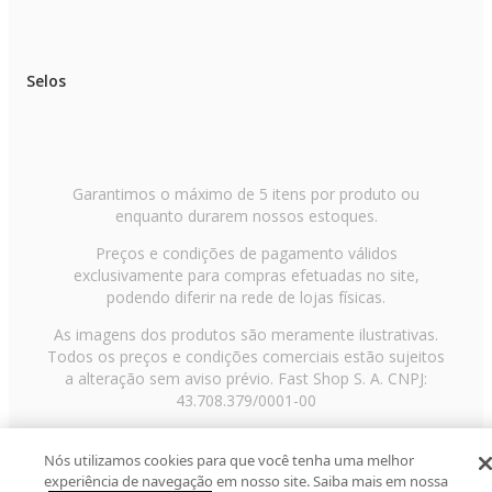
Selos
Garantimos o máximo de 5 itens por produto ou
enquanto durarem nossos estoques.
Preços e condições de pagamento válidos
exclusivamente para compras efetuadas no site,
podendo diferir na rede de lojas físicas.
As imagens dos produtos são meramente ilustrativas.
Todos os preços e condições comerciais estão sujeitos
a alteração sem aviso prévio. Fast Shop S. A. CNPJ:
43.708.379/0001-00
Avenida Zaki Narchi, nº 1650, sobreloja, Carandiru, São
Paulo/SP, CEP 02029-001, Telefone: 11 3003-3728 ©
Nós utilizamos cookies para que você tenha uma melhor
experiência de navegação em nosso site. Saiba mais em nossa
2013 Fast Shop - Todos os direitos reservados
RF