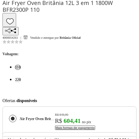
Air Fryer Oven Britânia 12L 3 em 1 1800W
BFR2300P 110
4000054261
Vendido e entregue por
Britânia Oficial
Voltagem
:
110
220
Ofertas
disponíveis
R$ 849,90
Air Fryer Oven Britânia 12L 3 em 1 1800W BFR2300P
R$
604,41
no pix
Mais formas de pagamento