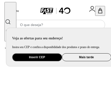
Fechar
Menu
Informe seu CEP
Veja as ofertas para seu endereço!
Insira seu CEP e confira a disponibilidade dos produtos e prazo de entrega.
Home
/
Eletroportátil
/
Fritadeira Elétrica
/
Air Fryer Oven Britânia 12L 3 em 1 1800W BFR2300P
Inserir CEP
Mais tarde