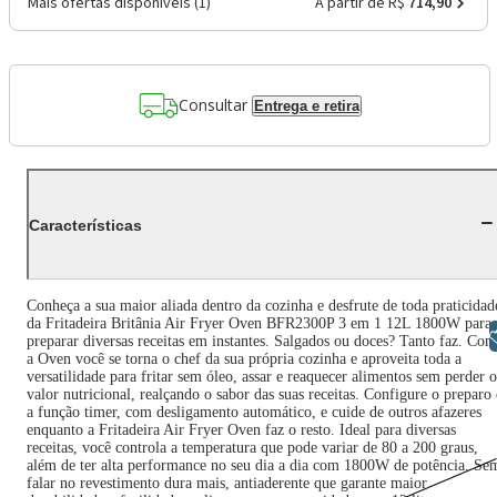
Mais ofertas disponíveis (
1
)
A partir de R$
714,90
Consultar
Entrega e retira
Características
Conheça a sua maior aliada dentro da cozinha e desfrute de toda praticidad
da Fritadeira Britânia Air Fryer Oven BFR2300P 3 em 1 12L 1800W para
Libras
preparar diversas receitas em instantes. Salgados ou doces? Tanto faz. Com
a Oven você se torna o chef da sua própria cozinha e aproveita toda a
versatilidade para fritar sem óleo, assar e reaquecer alimentos sem perder o
valor nutricional, realçando o sabor das suas receitas. Configure o preparo 
a função timer, com desligamento automático, e cuide de outros afazeres
enquanto a Fritadeira Air Fryer Oven faz o resto. Ideal para diversas
receitas, você controla a temperatura que pode variar de 80 a 200 graus,
além de ter alta performance no seu dia a dia com 1800W de potência. Se
falar no revestimento dura mais, antiaderente que garante maior