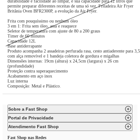
durabilidade e facilidade ao limpar, e sua capacidade para 12 litros que
permite preparar diferentes receitas de uma só vez. Fritadeira Air Fryer
Britânia Oven BFR2300P, a evolução da Air Fryer.
Frita com pouquíssimo ou nenhum óleo
3 em 1: Frita sem óleo, assa e reaquece
Seletor de temperatura com ajuste de 80 a 200 graus
Timer de 60 minutos
Capacidade 12L
Base antiderrapante
Produto acompanha 2 assadeiras perfurada rasa, cesto antiaderente para 3,
com alça removível e 1 bandeja coletora de gordura e migalhas
Dimensões internas: 19cm (altura) x 24,5cm (largura) x 26 cm
(profundidade)
Proteção contra superaquecimento
Acabamento em aço inox
Luz interna
Composição: Metal e Plástico.
Sobre a Fast Shop
Portal de Privacidade
Atendimento Fast Shop
Fast Shop nas Redes