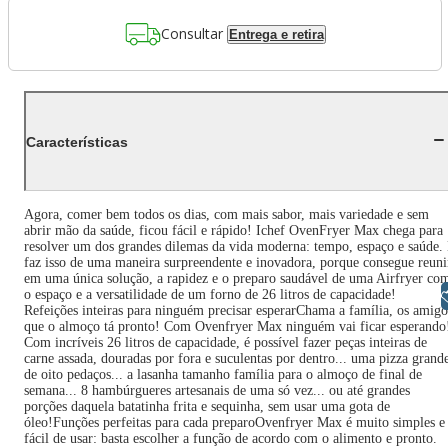
Consultar
Entrega e retira
Características
Agora, comer bem todos os dias, com mais sabor, mais variedade e sem
abrir mão da saúde, ficou fácil e rápido! Ichef OvenFryer Max chega para
resolver um dos grandes dilemas da vida moderna: tempo, espaço e saúde.
faz isso de uma maneira surpreendente e inovadora, porque consegue reuni
em uma única solução, a rapidez e o preparo saudável de uma Airfryer co
Libras
o espaço e a versatilidade de um forno de 26 litros de capacidade!
Refeições inteiras para ninguém precisar esperarChama a família, os amigo
que o almoço tá pronto! Com Ovenfryer Max ninguém vai ficar esperando
Com incríveis 26 litros de capacidade, é possível fazer peças inteiras de
carne assada, douradas por fora e suculentas por dentro... uma pizza grand
de oito pedaços... a lasanha tamanho família para o almoço de final de
semana... 8 hambúrgueres artesanais de uma só vez... ou até grandes
porções daquela batatinha frita e sequinha, sem usar uma gota de
óleo!Funções perfeitas para cada preparoOvenfryer Max é muito simples e
fácil de usar: basta escolher a função de acordo com o alimento e pronto.