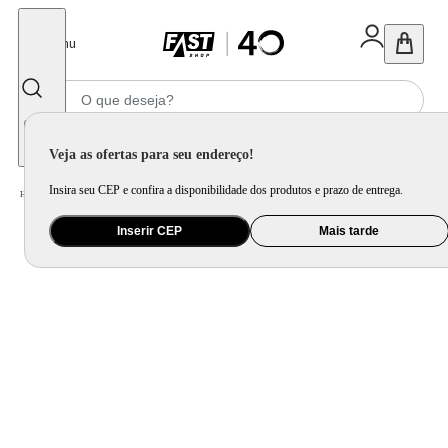
Fechar
Menu
Informe seu CEP
Veja as ofertas para seu endereço!
Insira seu CEP e confira a disponibilidade dos produtos e prazo de entrega.
Home
/
Eletroportátil
/
Fritadeira Elétrica
Inserir CEP
Mais tarde