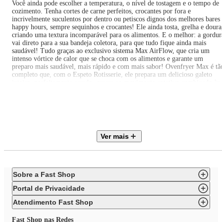
Você ainda pode escolher a temperatura, o nível de tostagem e o tempo de
cozimento. Tenha cortes de carne perfeitos, crocantes por fora e
incrivelmente suculentos por dentro ou petiscos dignos dos melhores bares
happy hours, sempre sequinhos e crocantes! Ele ainda tosta, grelha e doura
criando uma textura incomparável para os alimentos. E o melhor: a gordur
vai direto para a sua bandeja coletora, para que tudo fique ainda mais
saudável! Tudo graças ao exclusivo sistema Max AirFlow, que cria um
intenso vórtice de calor que se choca com os alimentos e garante um
preparo mais saudável, mais rápido e com mais sabor! Ovenfryer Max é tã
completo que, com o Espeto Rotisserie, ele prepara um delicioso galeto
inteiro, perfeitamente assado, graças ao movimento rotativo combinado às
suas 4 resistências superiores e + 2 inferiores. E para ainda mais
comodidade, seu timer de 60 minutos desliga automaticamente, assim que 
alimento estiver no ponto certo. Você nem precisa vigiar!Perfeito em cada
detalheFeito em aço inoxidável, Ovenfryer traz acabamento de forno
profissional, oferecendo maior durabilidade e valorizando a sua cozinha. E
com iluminação interna, permite acompanhar o preparo dos alimentos, se
Ver mais
abrir a porta. Sua parte interna é antiaderente e muito fácil de limpar. Em
segundos, ele já está pronto para a sua próxima receita. Ele ainda com luz
interna e surpreendente potência de 1300W*. Tenha o Ovenfryer Max na
sua casa e prepare as refeições que você mais gosta, com mais facilidade,
sabor e com mais saúde, todos os dias! A Airfryer + Forno Ichef Ovenfrye
Sobre a Fast Shop
Max 26L é mais uma exclusividade POLISHOP!
Portal de Privacidade
Atendimento Fast Shop
Fast Shop nas Redes