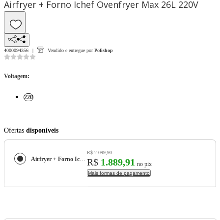
Airfryer + Forno Ichef Ovenfryer Max 26L 220V
4000094356
Vendido e entregue por
Polishop
Voltagem
:
220
Ofertas
disponíveis
R$ 2.099,90
Airfryer + Forno Ichef Ovenfryer Max 26L 220V
R$
1.889,91
no pix
Mais formas de pagamento