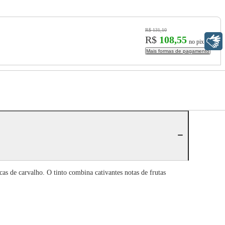
R$ 131,10
R$
108,55
Libras
no pix
Mais formas de pagamento
s de carvalho. O tinto combina cativantes notas de frutas