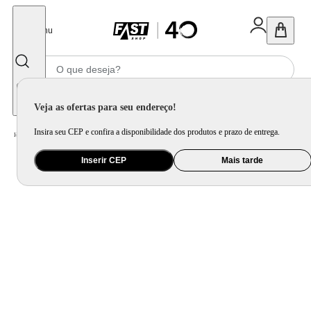
Fechar
Menu
Informe seu CEP
Veja as ofertas para seu endereço!
Insira seu CEP e confira a disponibilidade dos produtos e prazo de entrega.
Home
/
Mercado
/
Bebida
/
Vinho
Inserir CEP
Mais tarde