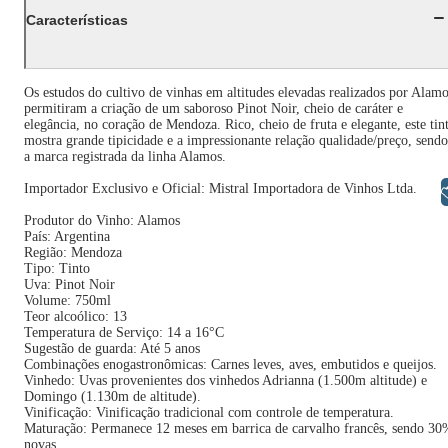
Características
Os estudos do cultivo de vinhas em altitudes elevadas realizados por Alam
permitiram a criação de um saboroso Pinot Noir, cheio de caráter e
elegância, no coração de Mendoza. Rico, cheio de fruta e elegante, este tin
mostra grande tipicidade e a impressionante relação qualidade/preço, sendo
a marca registrada da linha Alamos.
Importador Exclusivo e Oficial: Mistral Importadora de Vinhos Ltda.
Libras
Produtor do Vinho: Alamos
País: Argentina
Região: Mendoza
Tipo: Tinto
Uva: Pinot Noir
Volume: 750ml
Teor alcoólico: 13
Temperatura de Serviço: 14 a 16°C
Sugestão de guarda: Até 5 anos
Combinações enogastronômicas: Carnes leves, aves, embutidos e queijos.
Vinhedo: Uvas provenientes dos vinhedos Adrianna (1.500m altitude) e
Domingo (1.130m de altitude).
Vinificação: Vinificação tradicional com controle de temperatura.
Maturação: Permanece 12 meses em barrica de carvalho francês, sendo 30
novas.