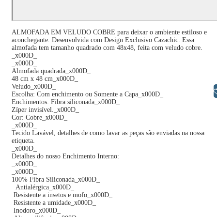
ALMOFADA EM VELUDO COBRE para deixar o ambiente estiloso e
aconchegante. Desenvolvida com Design Exclusivo Cazachic. Essa
almofada tem tamanho quadrado com 48x48, feita com veludo cobre.
_x000D_
_x000D_
Almofada quadrada_x000D_
48 cm x 48 cm_x000D_
Veludo_x000D_
Libras
Escolha: Com enchimento ou Somente a Capa_x000D_
Enchimentos: Fibra siliconada_x000D_
Zíper invisível._x000D_
Cor: Cobre_x000D_
_x000D_
Tecido Lavável, detalhes de como lavar as peças são enviadas na nossa
etiqueta.
_x000D_
Detalhes do nosso Enchimento Interno:
_x000D_
_x000D_
100% Fibra Siliconada_x000D_
Antialérgica_x000D_
Resistente a insetos e mofo_x000D_
Resistente a umidade_x000D_
Inodoro_x000D_