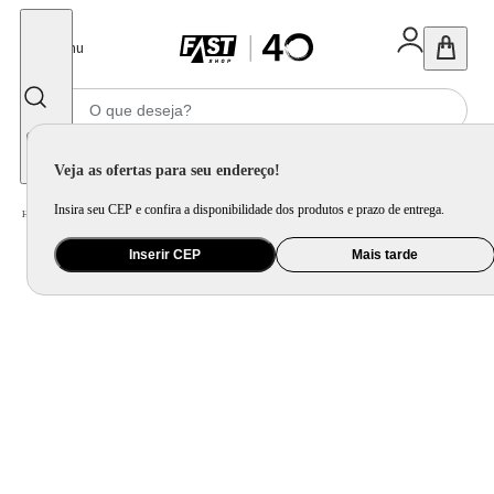
Fechar
Menu
Informe seu CEP
Veja as ofertas para seu endereço!
Insira seu CEP e confira a disponibilidade dos produtos e prazo de entrega.
Home
/
Móveis e Decoração
/
Decoração
/
Almofada
Inserir CEP
Mais tarde