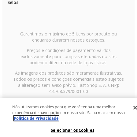
Selos
Garantimos o máximo de 5 itens por produto ou
enquanto durarem nossos estoques.
Preços e condições de pagamento válidos
exclusivamente para compras efetuadas no site,
podendo diferir na rede de lojas físicas.
As imagens dos produtos são meramente ilustrativas.
Todos os preços e condições comerciais estão sujeitos
a alteração sem aviso prévio. Fast Shop S. A. CNPJ:
43.708.379/0001-00
Avenida Zaki Narchi, nº 1650, sobreloja, Carandiru, São
Nós utilizamos cookies para que você tenha uma melhor
Paulo/SP, CEP 02029-001, Telefone: 11 3003-3728 ©
experiência de navegação em nosso site. Saiba mais em nossa
2013 Fast Shop - Todos os direitos reservados
RF
Política de Privacidade
Selecionar os Cookies