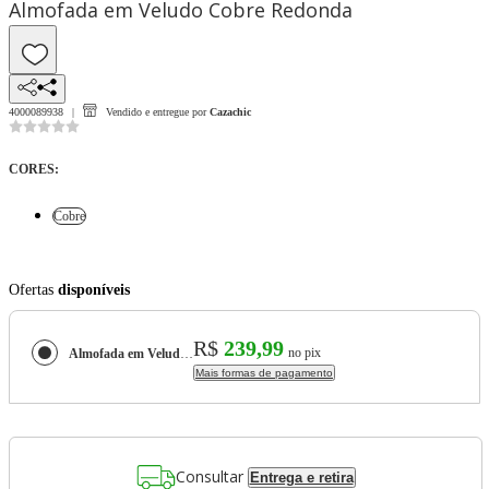
Almofada em Veludo Cobre Redonda
4000089938
Vendido e entregue por
Cazachic
CORES
:
Cobre
Ofertas
disponíveis
R$
239,99
no pix
Almofada em Veludo Cobre Redonda
Mais formas de pagamento
Consultar
Entrega e retira