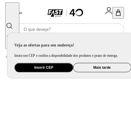
Fechar
Menu
Informe seu CEP
Veja as ofertas para seu endereço!
Insira seu CEP e confira a disponibilidade dos produtos e prazo de entrega.
Home
/
Móveis e Decoração
/
Decoração
/
Almofada
Inserir CEP
Mais tarde