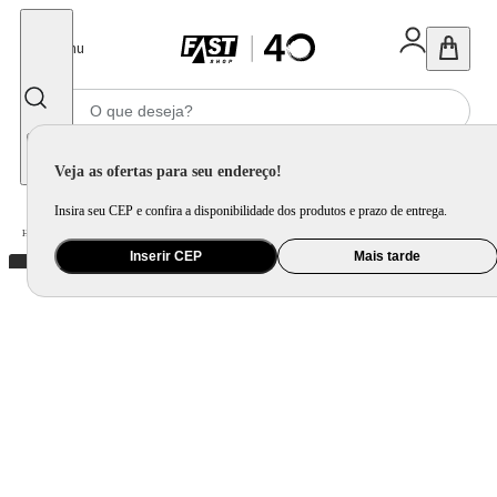
Fechar
Menu
Informe seu CEP
Veja as ofertas para seu endereço!
Insira seu CEP e confira a disponibilidade dos produtos e prazo de entrega.
Home
/
Presentes
/
Presente Criativo
/
Almofada Shiatsu Sempre No Ponto Certo
Inserir CEP
Mais tarde