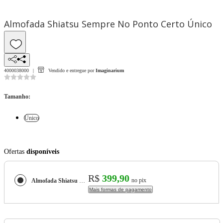
Almofada Shiatsu Sempre No Ponto Certo Único
4000038000
Vendido e entregue por
Imaginarium
Tamanho
:
Único
Ofertas
disponíveis
R$
399,90
no pix
Almofada Shiatsu Sempre No Ponto Certo
Mais formas de pagamento