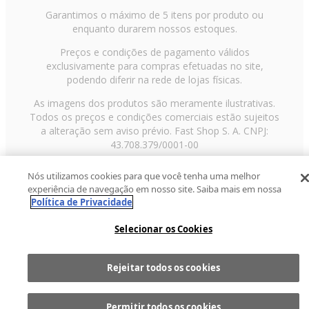
Garantimos o máximo de 5 itens por produto ou
enquanto durarem nossos estoques.
Preços e condições de pagamento válidos
exclusivamente para compras efetuadas no site,
podendo diferir na rede de lojas físicas.
As imagens dos produtos são meramente ilustrativas.
Todos os preços e condições comerciais estão sujeitos
a alteração sem aviso prévio. Fast Shop S. A. CNPJ:
43.708.379/0001-00
Avenida Zaki Narchi, nº 1650, sobreloja, Carandiru, São
Nós utilizamos cookies para que você tenha uma melhor
Paulo/SP, CEP 02029-001, Telefone: 11 3003-3728 ©
experiência de navegação em nosso site. Saiba mais em nossa
2013 Fast Shop - Todos os direitos reservados
RF
Política de Privacidade
Selecionar os Cookies
Rejeitar todos os cookies
Comprar
1
Permitir todos os cookies