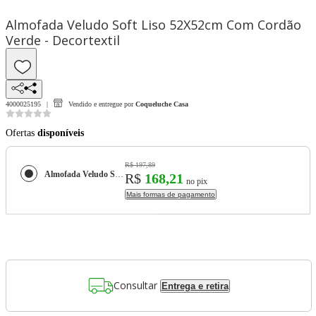
Almofada Veludo Soft Liso 52X52cm Com Cordão
Verde - Decortextil
4000025195
Vendido e entregue por
Coqueluche Casa
Ofertas
disponíveis
R$ 197,89
Almofada Veludo Soft Liso 52X52cm Com Cordão Verde - Decortextil
R$
168,21
no pix
Mais formas de pagamento
Consultar
Entrega e retira