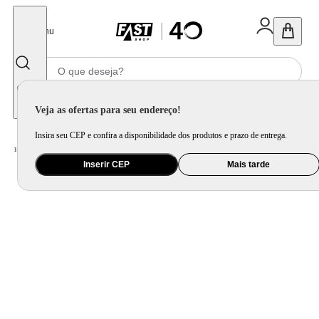
Fechar
Menu
Informe seu CEP
Veja as ofertas para seu endereço!
Insira seu CEP e confira a disponibilidade dos produtos e prazo de entrega.
Home
/
Móveis e Decoração
/
Decoração
/
Almofada
Inserir CEP
Mais tarde