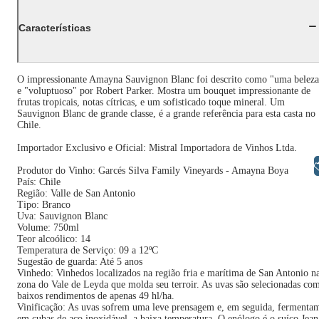
Características
O impressionante Amayna Sauvignon Blanc foi descrito como "uma beleza
e "voluptuoso" por Robert Parker. Mostra um bouquet impressionante de
frutas tropicais, notas cítricas, e um sofisticado toque mineral. Um
Sauvignon Blanc de grande classe, é a grande referência para esta casta no
Chile.
Importador Exclusivo e Oficial: Mistral Importadora de Vinhos Ltda.
Libras
Produtor do Vinho: Garcés Silva Family Vineyards - Amayna Boya
País: Chile
Região: Valle de San Antonio
Tipo: Branco
Uva: Sauvignon Blanc
Volume: 750ml
Teor alcoólico: 14
Temperatura de Serviço: 09 a 12ºC
Sugestão de guarda: Até 5 anos
Vinhedo: Vinhedos localizados na região fria e marítima de San Antonio n
zona do Vale de Leyda que molda seu terroir. As uvas são selecionadas co
baixos rendimentos de apenas 49 hl/ha.
Vinificação: As uvas sofrem uma leve prensagem e, em seguida, fermenta
em cubas de aço inoxidável, a baixa temperatura. O enólogo é o suíço Jean