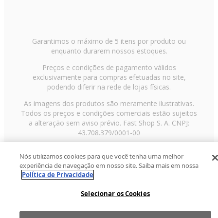
Garantimos o máximo de 5 itens por produto ou
enquanto durarem nossos estoques.
Preços e condições de pagamento válidos
exclusivamente para compras efetuadas no site,
podendo diferir na rede de lojas físicas.
As imagens dos produtos são meramente ilustrativas.
Todos os preços e condições comerciais estão sujeitos
a alteração sem aviso prévio. Fast Shop S. A. CNPJ:
43.708.379/0001-00
Avenida Zaki Narchi, nº 1650, sobreloja, Carandiru, São
Nós utilizamos cookies para que você tenha uma melhor
Paulo/SP, CEP 02029-001, Telefone: 11 3003-3728 ©
experiência de navegação em nosso site. Saiba mais em nossa
2013 Fast Shop - Todos os direitos reservados
RF
Política de Privacidade
Selecionar os Cookies