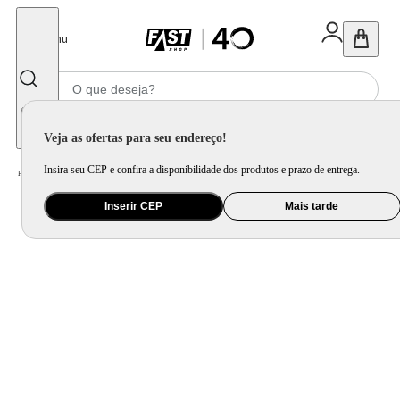
Fechar
Menu
Informe seu CEP
Veja as ofertas para seu endereço!
Insira seu CEP e confira a disponibilidade dos produtos e prazo de entrega.
Home
/
Mercado
/
Bebida
/
Vinho
Inserir CEP
Mais tarde