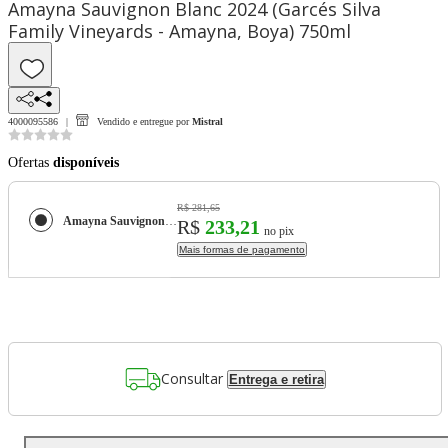
Amayna Sauvignon Blanc 2024 (Garcés Silva
Family Vineyards - Amayna, Boya) 750ml
4000095586
Vendido e entregue por
Mistral
Ofertas
disponíveis
R$ 281,65
Amayna Sauvignon Blanc 2024 (Garcés Silva Family Vineyards - Amayna, Boya) 750ml
R$
233,21
no pix
Mais formas de pagamento
Consultar
Entrega e retira