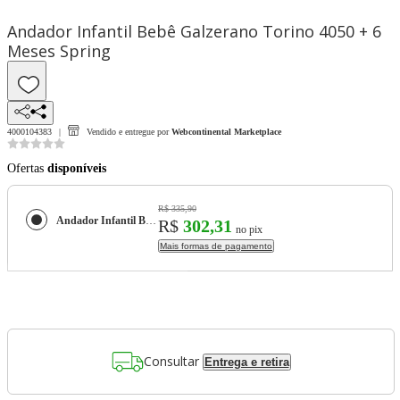
Andador Infantil Bebê Galzerano Torino 4050 + 6
Meses Spring
4000104383
Vendido e entregue por
Webcontinental Marketplace
Ofertas
disponíveis
R$ 335,90
Andador Infantil Bebê Galzerano Torino 4050 + 6 Meses Spring
R$
302,31
no pix
Mais formas de pagamento
Consultar
Entrega e retira