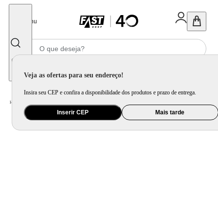
Fechar
Menu
Informe seu CEP
Veja as ofertas para seu endereço!
Insira seu CEP e confira a disponibilidade dos produtos e prazo de entrega.
Home
/
Brinquedo e Colecionável
/
Primeira Infância e Pelúcia
Inserir CEP
Mais tarde