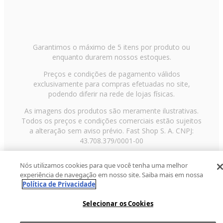
Garantimos o máximo de 5 itens por produto ou
enquanto durarem nossos estoques.
Preços e condições de pagamento válidos
exclusivamente para compras efetuadas no site,
podendo diferir na rede de lojas físicas.
As imagens dos produtos são meramente ilustrativas.
Todos os preços e condições comerciais estão sujeitos
a alteração sem aviso prévio. Fast Shop S. A. CNPJ:
43.708.379/0001-00
Avenida Zaki Narchi, nº 1650, sobreloja, Carandiru, São
Nós utilizamos cookies para que você tenha uma melhor
Paulo/SP, CEP 02029-001, Telefone: 11 3003-3728 ©
experiência de navegação em nosso site. Saiba mais em nossa
2013 Fast Shop - Todos os direitos reservados
RF
Política de Privacidade
Selecionar os Cookies