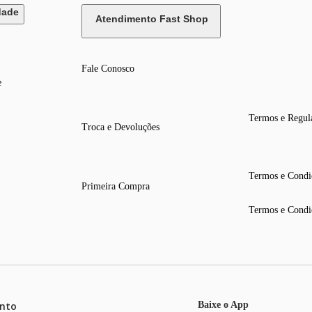
dade
Atendimento Fast Shop
Fale Conosco
e
Termos e Regul
Troca e Devoluções
Termos e Condi
Primeira Compra
Termos e Condi
nto
Baixe o App