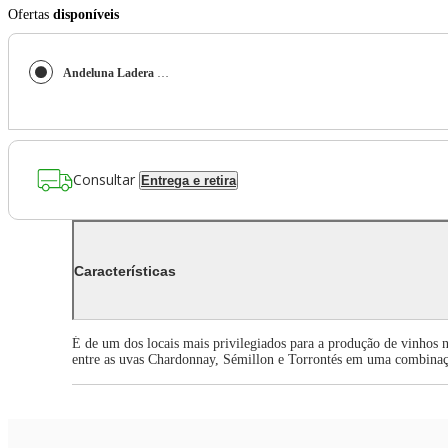
Ofertas
disponíveis
Andeluna Ladera White Blend
Consultar
Entrega e retira
Características
É de um dos locais mais privilegiados para a produção de vinhos 
entre as uvas Chardonnay, Sémillon e Torrontés em uma combinaçã