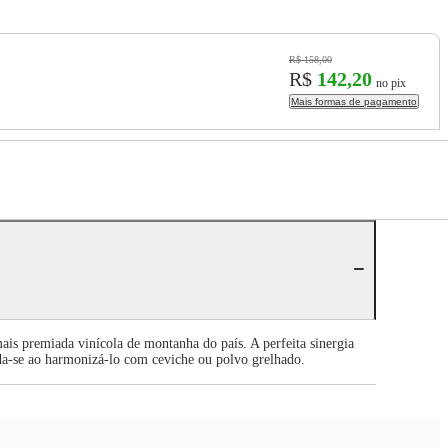
R$ 158,00
R$
142,20
no pix
Mais formas de pagamento
ais premiada vinícola de montanha do país. A perfeita sinergia
da-se ao harmonizá-lo com ceviche ou polvo grelhado.