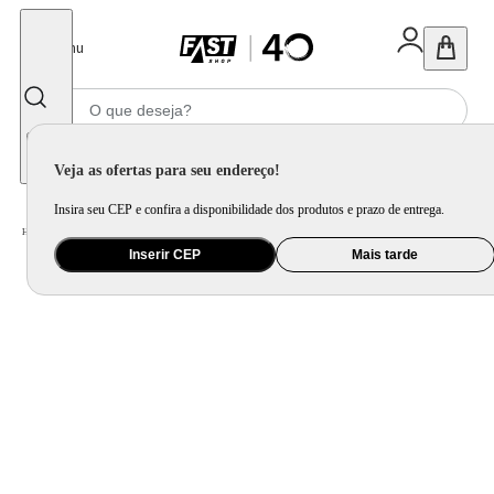
Fechar
Menu
Informe seu CEP
Veja as ofertas para seu endereço!
Insira seu CEP e confira a disponibilidade dos produtos e prazo de entrega.
Home
/
Mercado
/
Bebida
/
Vinho
Inserir CEP
Mais tarde