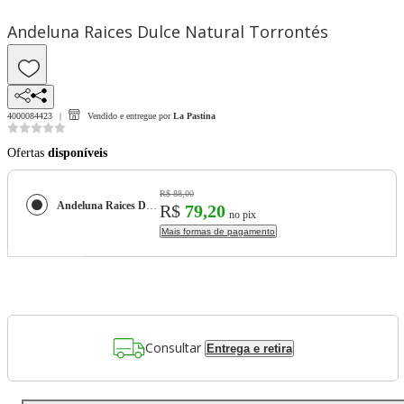
Andeluna Raices Dulce Natural Torrontés
4000084423
Vendido e entregue por
La Pastina
Ofertas
disponíveis
R$ 88,00
Andeluna Raices Dulce Natural Torrontés
R$
79,20
no pix
Mais formas de pagamento
Consultar
Entrega e retira