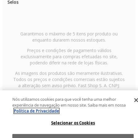
Selos
Garantimos o máximo de 5 itens por produto ou
enquanto durarem nossos estoques.
Preços e condições de pagamento válidos
exclusivamente para compras efetuadas no site,
podendo diferir na rede de lojas físicas.
As imagens dos produtos são meramente ilustrativas.
Todos os preços e condições comerciais estão sujeitos
a alteração sem aviso prévio. Fast Shop S. A. CNPJ:
43.708.379/0001-00
Nós utilizamos cookies para que você tenha uma melhor
Avenida Zaki Narchi, nº 1650, sobreloja, Carandiru, São
experiência de navegação em nosso site. Saiba mais em nossa
Paulo/SP, CEP 02029-001, Telefone: 11 3003-3728 ©
Política de Privacidade
2013 Fast Shop - Todos os direitos reservados
RF
Selecionar os Cookies