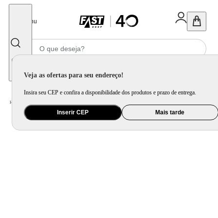
Fechar
Menu
Informe seu CEP
Veja as ofertas para seu endereço!
Insira seu CEP e confira a disponibilidade dos produtos e prazo de entrega.
Home
/
Saúde e Beleza
/
Cuidado Pessoal
/
Barbeador e Aparador de Pêlos
Inserir CEP
Mais tarde