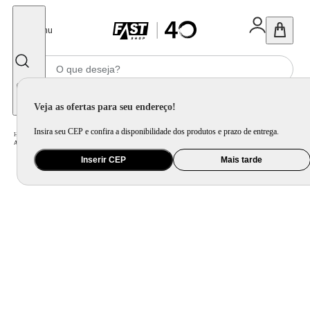
Fechar
Menu
Informe seu CEP
Veja as ofertas para seu endereço!
Insira seu CEP e confira a disponibilidade dos produtos e prazo de entrega.
Home
/
Saúde e Beleza
/
Cuidado Pessoal
/
Barbeador e Aparador de Pêlos
/
Aparador de Pelos SuperGroom Mondial BG-16
Inserir CEP
Mais tarde