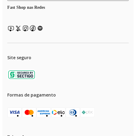
suavidade os pelos rente à pele.
Fast Shop nas Redes
LÂMINAS EM AÇO INOX: As lâminas em aço inox asseguram um corte
rente, preciso e suave. Além disso, garantem maior durabilidade ao produt
MAIS TEMPO DE USO: A bateria recarregável de Ion Lithium garante at
90 minutos de uso sem fio. Além disso, o produto é bivolt, perfeito para
usar em qualquer lugar!
Site seguro
BASE CARREGADORA: Perfeita para armazenar e recarregar o aparador
diretamente na base.
Formas de pagamento
LUZ INDICADORA: Indica o nível da bateria para carregamento.
UM ANO DE GARANTIA MONDIAL: A Mondial é a escolha de milhões
de consumidores. Mondial, a escolha inteligente!