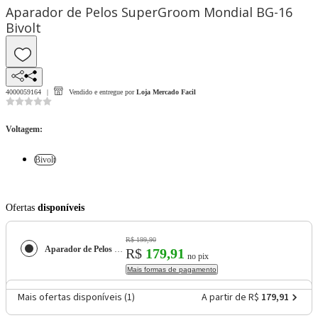
Aparador de Pelos SuperGroom Mondial BG-16
Bivolt
4000059164
Vendido e entregue por
Loja Mercado Facil
Voltagem
:
Bivolt
Ofertas
disponíveis
R$ 199,90
Aparador de Pelos SuperGroom Mondial BG-16
R$
179,91
no pix
Mais formas de pagamento
Mais ofertas disponíveis (
1
)
A partir de R$
179,91