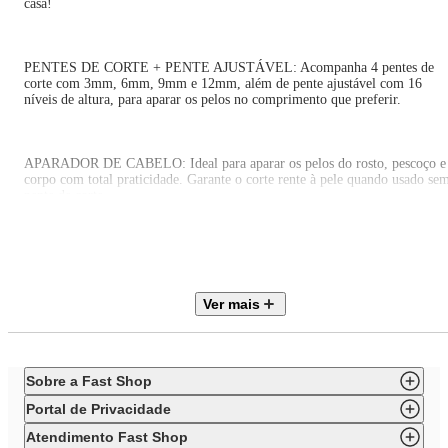
casa!
PENTES DE CORTE + PENTE AJUSTÁVEL: Acompanha 4 pentes de
corte com 3mm, 6mm, 9mm e 12mm, além de pente ajustável com 16
níveis de altura, para aparar os pelos no comprimento que preferir.
APARADOR DE CABELO: Ideal para aparar os pelos do rosto, pescoço e
corpo com total praticidade. Garante o corte rente à pele quando usado se
pente de corte.
APARADOR DE BARBA E BIGODE + PRECISÃO: Os aparadores são
perfeitos para aparar com precisão a barba e áreas menores, como pequena
linhas e detalhes.
Ver mais
APARADOR PARA NARIZ E ORELHA: Remove os pelos do nariz e
orelhas com total conforto e praticidade.
Sobre a Fast Shop
Portal de Privacidade
MICROBARBEADOR: Sistema exclusivo para aparar e raspar com
Atendimento Fast Shop