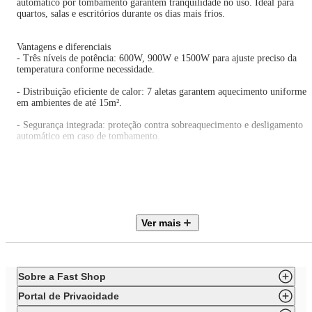
automático por tombamento garantem tranquilidade no uso. Ideal para
quartos, salas e escritórios durante os dias mais frios.
Vantagens e diferenciais
- Três níveis de potência: 600W, 900W e 1500W para ajuste preciso da
temperatura conforme necessidade.
- Distribuição eficiente de calor: 7 aletas garantem aquecimento uniforme
em ambientes de até 15m².
- Segurança integrada: proteção contra sobreaquecimento e desligamento
automático em caso de tombamento.
- Mobilidade prática: rodízios e alça de transporte facilitam o deslocament
entre diferentes cômodos.
- Controle de temperatura ajustável: termostato manual permite personaliz
o clima do ambiente.
Ver mais
Especificações Técnicas
Marca: Britânia
Modelo: BAQ1720B
Sobre a Fast Shop
Tipo: Aquecedor a óleo
Voltagem: 220V
Portal de Privacidade
Potência: 1500W