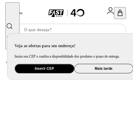
Fechar
Menu
Informe seu CEP
Veja as ofertas para seu endereço!
Insira seu CEP e confira a disponibilidade dos produtos e prazo de entrega.
Home
/
Ar e Ventilação
/
Aquecedor
Inserir CEP
Mais tarde