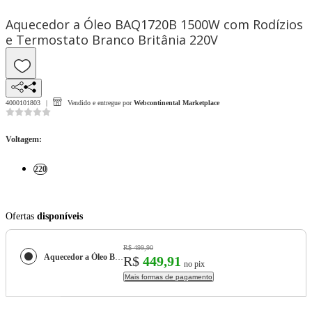
Aquecedor a Óleo BAQ1720B 1500W com Rodízios
e Termostato Branco Britânia 220V
4000101803
Vendido e entregue por
Webcontinental Marketplace
Voltagem
:
220
Ofertas
disponíveis
R$ 499,90
Aquecedor a Óleo BAQ1720B 1500W com Rodízios e Termostato Branco Britânia 220V
R$
449,91
no pix
Mais formas de pagamento