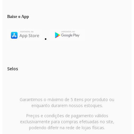
- O produto real pode apresentar pequenas variações de tonalidade, format
ou acabamento.
- Verifique a voltagem informada no título do produto antes de efetuar a
Baixe o App
compra.
Selos
Garantimos o máximo de 5 itens por produto ou
enquanto durarem nossos estoques.
Preços e condições de pagamento válidos
exclusivamente para compras efetuadas no site,
podendo diferir na rede de lojas físicas.