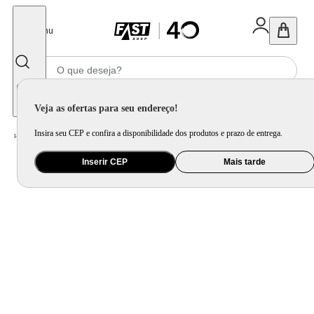
Fechar
Menu
Informe seu CEP
Veja as ofertas para seu endereço!
Insira seu CEP e confira a disponibilidade dos produtos e prazo de entrega.
Home
/
Ar e Ventilação
/
Ar Condicionado
/
Ar Condicionado Consul Dual Inverter Split Frio 12.000 Btu's 220v
Inserir CEP
Mais tarde