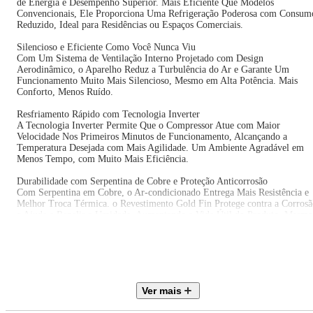
de Energia e Desempenho Superior. Mais Eficiente Que Modelos
Convencionais, Ele Proporciona Uma Refrigeração Poderosa com Consum
Reduzido, Ideal para Residências ou Espaços Comerciais.
Silencioso e Eficiente Como Você Nunca Viu
Com Um Sistema de Ventilação Interno Projetado com Design
Aerodinâmico, o Aparelho Reduz a Turbulência do Ar e Garante Um
Funcionamento Muito Mais Silencioso, Mesmo em Alta Potência. Mais
Conforto, Menos Ruído.
Resfriamento Rápido com Tecnologia Inverter
A Tecnologia Inverter Permite Que o Compressor Atue com Maior
Velocidade Nos Primeiros Minutos de Funcionamento, Alcançando a
Temperatura Desejada com Mais Agilidade. Um Ambiente Agradável em
Menos Tempo, com Muito Mais Eficiência.
Durabilidade com Serpentina de Cobre e Proteção Anticorrosão
Com Serpentina em Cobre, o Ar-condicionado Entrega Mais Resistência e
Melhor Troca Térmica. o Revestimento Gold Fin Protege contra a Corrosã
e Ajuda a Repelir a Umidade, Aumentando a Vida Útil do Produto, Mesmo
em Regiões com Alta Salinidade ou Umidade.
Com Tecnologia, Economia e Confiabilidade, o Ar Condicionado Consul
Inverter com Serpentina de Cobre Entrega Conforto e Tranquilidade em
Todas As Estações do Ano.
Ver mais
Muito Silêncio, Muita Potência
Mais Silencioso Que Uma Biblioteca**, com Alta Performance de