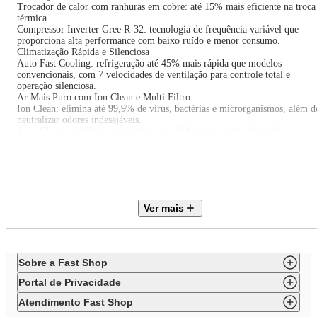
Trocador de calor com ranhuras em cobre: até 15% mais eficiente na troca
térmica.
Compressor Inverter Gree R-32: tecnologia de frequência variável que
proporciona alta performance com baixo ruído e menor consumo.
Climatização Rápida e Silenciosa
Auto Fast Cooling: refrigeração até 45% mais rápida que modelos
convencionais, com 7 velocidades de ventilação para controle total e
operação silenciosa.
Ar Mais Puro com Ion Clean e Multi Filtro
Ion Clean: elimina até 99,9% de vírus, bactérias e microrganismos, além d
neutralizar odores indesejáveis.
Auto Clean: esteriliza a serpentina em até 4 etapas, evitando mofo e
acúmulo de sujeira.
Sistema Multi Filtro:
Tela de Alta Densidade: retém pelos, poeira e fibras.
Filtro Antibacteriano: combate bactérias presentes no ar.
Ver mais
Filtro de Íons de Prata: atua diretamente na membrana celular bacteriana.
Filtro de Chá Verde: antioxidante natural.
Filtro de Carvão Ativado: elimina odores e impurezas.
Conectividade e Praticidade:
Sobre a Fast Shop
Wi-Fi Integrado: controle total via smartphone, de onde estiver.
Portal de Privacidade
Compatível com Google Assistente e Alexa: comandos de voz para ligar,
desligar, ajustar temperatura e mais.
Atendimento Fast Shop
Função IFeel: o controle remoto detecta a temperatura ambiente e envia os