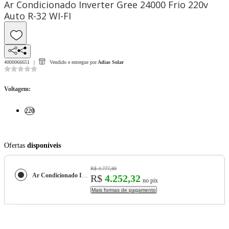
Ar Condicionado Inverter Gree 24000 Frio 220v
Auto R-32 WI-FI
4000066651
Vendido e entregue por
Adias Solar
Voltagem
:
220
Ofertas
disponíveis
R$ 4.777,89
Ar Condicionado Inverter Gree 24000 Frio 220v Auto R-32 WI-FI
R$
4.252,32
no pix
Mais formas de pagamento