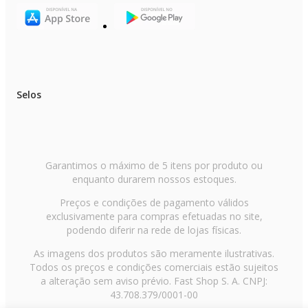
Gás Refrigerante: Ecológico (R-32)
Serpentina: Cobre
Vazão de Ar: 15,5 m³/h (valor incomum para essa potência — favor revisa
Consumo de Energia: 8765 kWh/ano (valor alto — possivelmente incorret
favor revisar)
Filtro Anti Bactéria: Sim
Filtro Anti Pó: Sim
Filtro Desodorizador: Sim
Selos
Desumidificador: Não
Sensor de Presença: Não
Função Sleep: Sim
Função Timer: Sim
Fabricado no Brasil: Não
EAN (Unidade Interna): 789
EAN (Unidade Externa): 7898303862332
Garantimos o máximo de 5 itens por produto ou
Garantia do Equipamento (com instalação credenciada): 5 anos
enquanto durarem nossos estoques.
Garantia do Compressor (com instalação credenciada): 10 anos
Classificação Energética (Selo Procel): A
Preços e condições de pagamento válidos
Voltagem: 220V (monofásico)
exclusivamente para compras efetuadas no site,
Dimensões e Peso:
podendo diferir na rede de lojas físicas.
Unidade Interna (Evaporadora):
As imagens dos produtos são meramente ilustrativas.
Todos os preços e condições comerciais estão sujeitos
Largura: 107,8 cm
a alteração sem aviso prévio. Fast Shop S. A. CNPJ:
Altura: 33,3 cm
Profundidade: 24,6 cm
43.708.379/0001-00
Peso Líquido: 15,5 kg