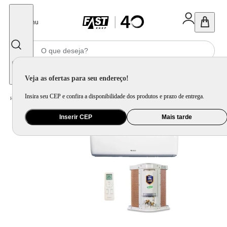
Fechar
Menu
Informe seu CEP
Veja as ofertas para seu endereço!
Insira seu CEP e confira a disponibilidade dos produtos e prazo de entrega.
Home
/
Ar e Ventilação
/
Ar Condicionado
Inserir CEP
Mais tarde