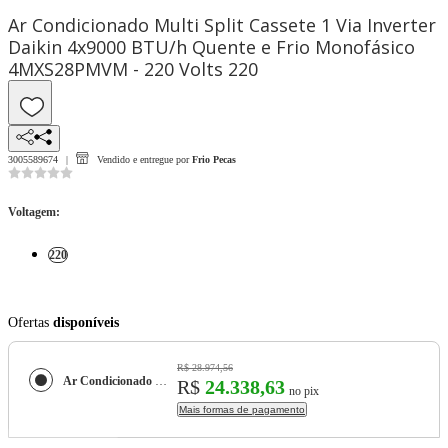
Ar Condicionado Multi Split Cassete 1 Via Inverter
Daikin 4x9000 BTU/h Quente e Frio Monofásico
4MXS28PMVM - 220 Volts 220
3005589674
Vendido e entregue por
Frio Pecas
Voltagem
:
220
Ofertas
disponíveis
R$ 28.974,56
Ar Condicionado Multi Split Cassete 1 Via Inverter Daikin 4x9000 BTU/h Quente e Frio Monofásico 4MXS28PMVM - 220 Volts
R$
24.338,63
no pix
Mais formas de pagamento