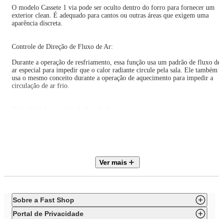
O modelo Cassete 1 via pode ser oculto dentro do forro para fornecer um
exterior clean. É adequado para cantos ou outras áreas que exigem uma
aparência discreta.
Controle de Direção de Fluxo de Ar:
Durante a operação de resfriamento, essa função usa um padrão de fluxo d
ar especial para impedir que o calor radiante circule pela sala. Ele também
usa o mesmo conceito durante a operação de aquecimento para impedir a
circulação de ar frio.
Velocidade Automática do Ventilador:
O microprocessador ajusta automaticamente a velocidade do ventilador par
alta, para alcançar rapidamente a temperatura definida. Uma vez atingida a
temperatura, essa função reduz a velocidade do ventilador para baixa, para
economizar energia.
Ver mais
Imagem Meramente Ilustrativa.
Sobre a Fast Shop
Portal de Privacidade