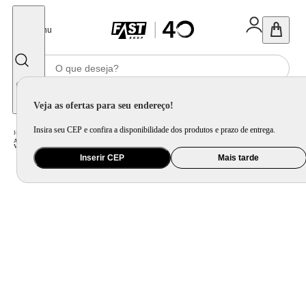
Fechar
Menu
Informe seu CEP
Veja as ofertas para seu endereço!
Insira seu CEP e confira a disponibilidade dos produtos e prazo de entrega.
Home
/
Ar e Ventilação
/
Ar Condicionado
/
Ar Condicionado Multi Split Cassete 1 Via Inverter Daikin 4x9000 BTU/h Quente e Frio Monofásico 4MXS28PMVM - 220
Volts
Inserir CEP
Mais tarde