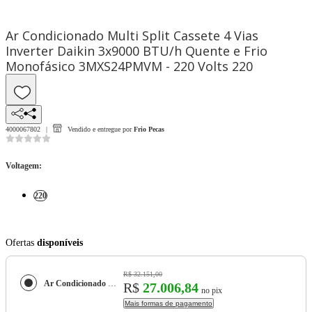
Ar Condicionado Multi Split Cassete 4 Vias
Inverter Daikin 3x9000 BTU/h Quente e Frio
Monofásico 3MXS24PMVM - 220 Volts 220
4000067802
Vendido e entregue por
Frio Pecas
Voltagem
:
220
Ofertas
disponíveis
R$ 32.151,00
Ar Condicionado Multi Split Cassete 4 Vias Inverter Daikin 3x9000 BTU/h Quente e Frio Monofásico 3MXS24PMVM - 220 Volts
R$
27.006,84
no pix
Mais formas de pagamento