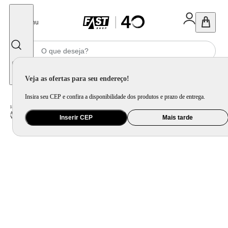
Fechar
Menu
Informe seu CEP
Veja as ofertas para seu endereço!
Insira seu CEP e confira a disponibilidade dos produtos e prazo de entrega.
Home
/
Ar e Ventilação
/
Ar Condicionado
/
Ar Condicionado Multi Split Cassete 4 Vias Inverter Daikin 3x9000 BTU/h Quente e Frio Monofásico 3MXS24PMVM - 220
Inserir CEP
Mais tarde
Volts