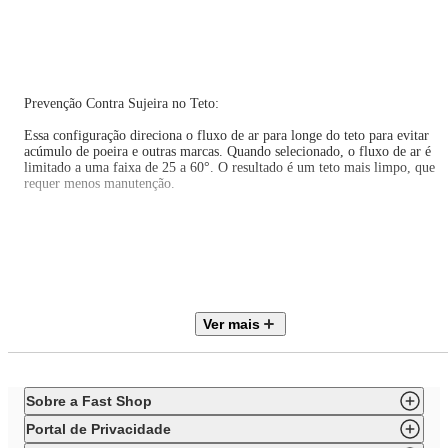
Prevenção Contra Sujeira no Teto:
Essa configuração direciona o fluxo de ar para longe do teto para evitar
acúmulo de poeira e outras marcas. Quando selecionado, o fluxo de ar é
limitado a uma faixa de 25 a 60°. O resultado é um teto mais limpo, que
requer menos manutenção.
Baixo Nível de Ruído:
Ver mais
Em velocidades baixas o equipamento produz de 27 a 35 dB(A),
dependendo da sua capacidade. Isto é possível graças a uma tampa em
espiral que reduz a resistência do fluxo de ar interno.
Sobre a Fast Shop
Portal de Privacidade