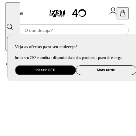
Fechar
Menu
Informe seu CEP
Veja as ofertas para seu endereço!
Insira seu CEP e confira a disponibilidade dos produtos e prazo de entrega.
Home
/
Ar e Ventilação
/
Ar Condicionado
Inserir CEP
Mais tarde