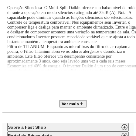
Operação Silenciosa: O Multi-Split Daikin oferece um baixo nível de ruíd
durante a operação em modo silencioso atingindo até 22dB (A). Nota: A
capacidade pode diminuir quando as funções silenciosas são selecionadas.
Controle de temperatura confortável: Nos equipamentos sem Inverter, o
compressor liga e desliga para manter o ambiente climatizado. Entre o liga
e desligar do compressor acontece uma variação na temperatura da sala. Os
condicionadores Inverter possuem capacidade variável que se ajusta a todo
instante e mantém a temperatura ambiente constante.
Filtro de TITANIUM: Enquanto as microfibras do filtro de ar captam a
poeira, o Filtro Titanium absorve os odores alérgenos e desodoriza o
ambiente. Este filtro oferece um desempenho consistente por
aproximadamente 3 anos, caso seja lavado uma vez a cada seis meses.
Economiza até 40% de energia: O inverter Daikin é um tipo de compresso
capaz de ajustar a capacidade do condicionador de ar de acordo com o
ambiente, garantindo níveis de conforto elevados e consumo de energia até
40%.
Autodiagnóstico: Os códigos de mal funcionamento para cada unidade
interna são mostrados no painel digital do controle remoto sem fio para u
manutenção rápida e fácil
Ver mais
IMPORTANTE: - A soma das capacidades das evaporadoras (unidade
interna) do conjunto, não necessariamente se iguala à capacidade total da
condensadora (unidade externa).
Sobre a Fast Shop
Portal de Privacidade