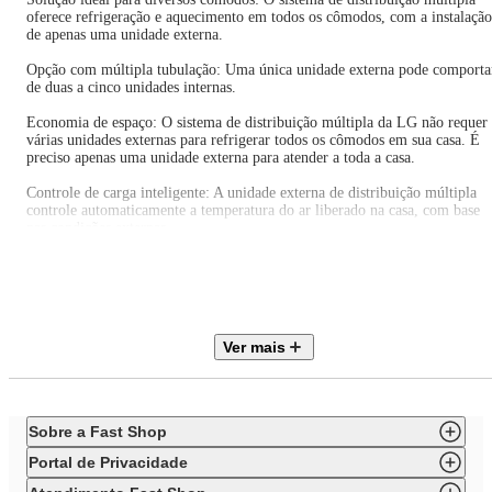
oferece refrigeração e aquecimento em todos os cômodos, com a instalação
de apenas uma unidade externa.
Opção com múltipla tubulação: Uma única unidade externa pode comporta
de duas a cinco unidades internas.
Economia de espaço: O sistema de distribuição múltipla da LG não requer
várias unidades externas para refrigerar todos os cômodos em sua casa. É
preciso apenas uma unidade externa para atender a toda a casa.
Controle de carga inteligente: A unidade externa de distribuição múltipla
controle automaticamente a temperatura do ar liberado na casa, com base
nas condições externas.
IMPORTANTE: - A soma das capacidades das evaporadoras (unidade
interna) do conjunto, não necessariamente se iguala à capacidade total da
condensadora (unidade externa). Em caso onde todas as evaporadoras
permaneçam ligadas simultaneamente, a capacidade da condensadora será
distribuída entre elas conforme a necessidade de cada ambiente.
Ver mais
* A quantidade de unidades internas leva-se em consideração a capacidade
da unidade externa condensadora, em caso de dúvidas, verifique no catálo
disponível todas as possibilidades de combinações.
Sobre a Fast Shop
Portal de Privacidade
Itens inclusos neste conjunto: