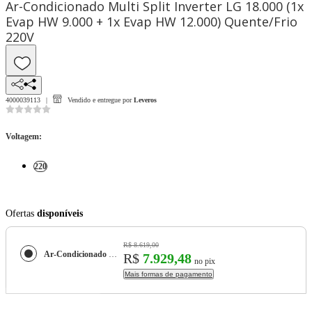
Ar-Condicionado Multi Split Inverter LG 18.000 (1x
Evap HW 9.000 + 1x Evap HW 12.000) Quente/Frio
220V
4000039113
Vendido e entregue por
Leveros
Voltagem
:
220
Ofertas
disponíveis
R$ 8.619,00
Ar-Condicionado Multi Split Inverter LG 18.000 (1x Evap HW 9.000 + 1x Evap HW 12.000) Quente/Frio 220V
R$
7.929,48
no pix
Mais formas de pagamento