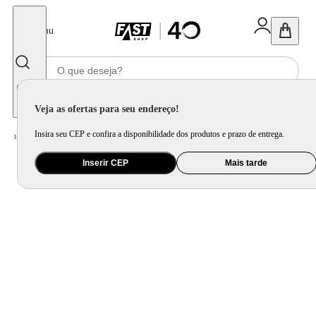
Fechar
Menu
Informe seu CEP
Veja as ofertas para seu endereço!
Insira seu CEP e confira a disponibilidade dos produtos e prazo de entrega.
Home
/
Ar e Ventilação
/
Ar Condicionado
Inserir CEP
Mais tarde