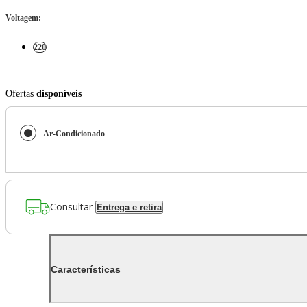
Voltagem
:
220
Ofertas
disponíveis
Ar-Condicionado Multi Split Inverter LG 21.000 (3x Evap HW 9.000) Quente/Frio 220V
Consultar
Entrega e retira
Características