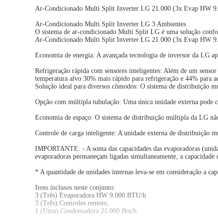
Ar-Condicionado Multi Split Inverter LG 21.000 (3x Evap HW 9
Ar-Condicionado Multi Split Inverter LG 3 Ambientes
O sistema de ar-condicionado Multi Split LG é uma solução confor
Ar-Condicionado Multi Split Inverter LG 21.000 (3x Evap HW 9
Economia de energia: A avançada tecnologia de inversor da LG ap
Refrigeração rápida com sensores inteligentes: Além de um sensor 
temperatura alvo 30% mais rápido para refrigeração e 44% para 
Solução ideal para diversos cômodos: O sistema de distribuição m
Opção com múltipla tubulação: Uma única unidade externa pode co
Economia de espaço: O sistema de distribuição múltipla da LG não 
Controle de carga inteligente: A unidade externa de distribuição m
IMPORTANTE: - A soma das capacidades das evaporadoras (unidade 
evaporadoras permaneçam ligadas simultaneamente, a capacidade da
* A quantidade de unidades internas leva-se em consideração a cap
Itens inclusos neste conjunto:
3 (Três) Evaporadora HW 9.000 BTU/h
3 (Três) Controles remoto,
1 (Uma) Condensadora 21.000 Btu/h.