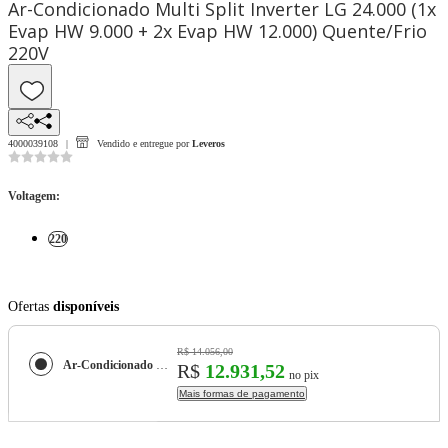
Ar-Condicionado Multi Split Inverter LG 24.000 (1x
Evap HW 9.000 + 2x Evap HW 12.000) Quente/Frio
220V
4000039108
Vendido e entregue por
Leveros
Voltagem
:
220
Ofertas
disponíveis
R$ 14.056,00
Ar-Condicionado Multi Split Inverter LG 24.000 (1x Evap HW 9.000 + 2x Evap HW 12.000) Quente/Frio 220V
R$
12.931,52
no pix
Mais formas de pagamento