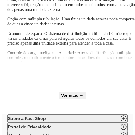
oferece refrigeração e aquecimento em todos os cômodos, com a instalação
de apenas uma unidade externa.
Opção com múltipla tubulação: Uma única unidade externa pode comporta
de duas a cinco unidades internas.
Economia de espaço: O sistema de distribuição múltipla da LG não requer
várias unidades externas para refrigerar todos os cômodos em sua casa. É
preciso apenas uma unidade externa para atender a toda a casa.
Controle de carga inteligente: A unidade externa de distribuição múltipla
controle automaticamente a temperatura do ar liberado na casa, com base
nas condições externas.
IMPORTANTE: - A soma das capacidades das evaporadoras (unidade
interna) do conjunto, não necessariamente se iguala à capacidade total da
condensadora (unidade externa). Em caso onde todas as evaporadoras
permaneçam ligadas simultaneamente, a capacidade da condensadora será
distribuída entre elas conforme a necessidade de cada ambiente.
Ver mais
* A quantidade de unidades internas leva-se em consideração a capacidade
da unidade externa condensadora, em caso de dúvidas, verifique no catálo
disponível todas as possibilidades de combinações.
Sobre a Fast Shop
Portal de Privacidade
Itens inclusos neste conjunto: