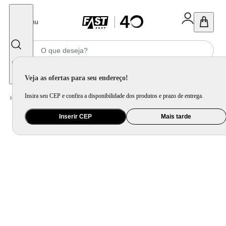
Fechar
Menu
Informe seu CEP
Veja as ofertas para seu endereço!
Insira seu CEP e confira a disponibilidade dos produtos e prazo de entrega.
Home
/
Ar e Ventilação
/
Ar Condicionado
Inserir CEP
Mais tarde