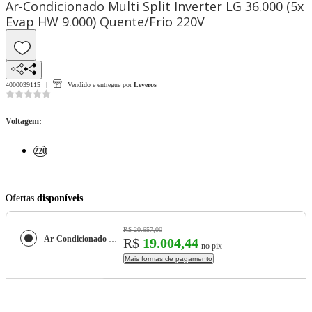
Ar-Condicionado Multi Split Inverter LG 36.000 (5x
Evap HW 9.000) Quente/Frio 220V
4000039115
Vendido e entregue por
Leveros
Voltagem
:
220
Ofertas
disponíveis
R$ 20.657,00
Ar-Condicionado Multi Split Inverter LG 36.000 (5x Evap HW 9.000) Quente/Frio 220V
R$
19.004,44
no pix
Mais formas de pagamento