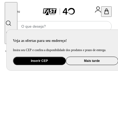
Fechar
Menu
Informe seu CEP
Veja as ofertas para seu endereço!
Insira seu CEP e confira a disponibilidade dos produtos e prazo de entrega.
Home
/
Ar e Ventilação
/
Ar Condicionado
Inserir CEP
Mais tarde