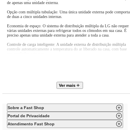
de apenas uma unidade externa.
Opção com múltipla tubulação: Uma única unidade externa pode comporta
de duas a cinco unidades internas.
Economia de espaço: O sistema de distribuição múltipla da LG não requer
várias unidades externas para refrigerar todos os cômodos em sua casa. É
preciso apenas uma unidade externa para atender a toda a casa.
Controle de carga inteligente: A unidade externa de distribuição múltipla
controle automaticamente a temperatura do ar liberado na casa, com base
nas condições externas.
IMPORTANTE: - A soma das capacidades das evaporadoras (unidade
interna) do conjunto, não necessariamente se iguala à capacidade total da
condensadora (unidade externa). Em caso onde todas as evaporadoras
permaneçam ligadas simultaneamente, a capacidade da condensadora será
distribuída entre elas conforme a necessidade de cada ambiente.
Ver mais
* A quantidade de unidades internas leva-se em consideração a capacidade
da unidade externa condensadora, em caso de dúvidas, verifique no catálo
disponível todas as possibilidades de combinações.
Sobre a Fast Shop
Portal de Privacidade
Itens inclusos neste conjunto:
Atendimento Fast Shop
5 (Cinco) Evaporadora HW 9.000 BTU/h