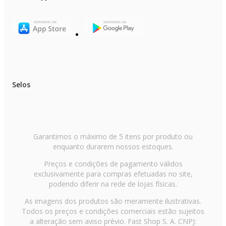
Nível de Ruído Unidade Externa (dBa):50
Funções:Jet Mode, Fan, Swing, Timer
Modos de Funcionamento:Resfriar, Aquecer, Desumidificar e Ventilar
Conexão da Tubulação Líquida (mm/):6,35 (1/4)
Conexão da Tubulação Gás (mm/):9,53 (3/8)
Comprimento Máximo da Tubulação (M):25
Desnível Máximo (M):15
Serpentina da Condensadora:Cobre
Unidade Interna Evaporadora (Sem Embalagem) (LxAxP
mm):754x308x189
Selos
Unidade Externa Condensadora (Sem Embalagem) (LxAxP
mm):950x834x330
Peso Líquido Unidade Interna (kg):6,80
Peso Líquido Unidade Externa (kg):62,30
Origem:Nacional
NCM:8415.90.20
Número de Itens:6
Garantimos o máximo de 5 itens por produto ou
Número de Caixas:6
enquanto durarem nossos estoques.
Modelo:5 Ambientes
Preços e condições de pagamento válidos
Informações Garantia Descrição
exclusivamente para compras efetuadas no site,
Garantia Contratual:12 meses
podendo diferir na rede de lojas físicas.
Informações Adicionais Topo
Modelo:Z5UW36GFB1.AWGZBR1 | AMNW09GSAA1.EMBZBR1
As imagens dos produtos são meramente ilustrativas.
Código de Referência:5000013275
Todos os preços e condições comerciais estão sujeitos
Marca:LG
a alteração sem aviso prévio. Fast Shop S. A. CNPJ: