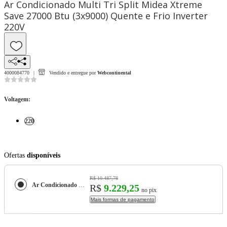
Ar Condicionado Multi Tri Split Midea Xtreme
Save 27000 Btu (3x9000) Quente e Frio Inverter
220V
4000084770
Vendido e entregue por
Webcontinental
Voltagem
:
220
Ofertas
disponíveis
R$ 10.487,78
Ar Condicionado Multi Tri Split Midea Xtreme Save 27000 Btu (3x9000) Quente e Frio Inverter 220V
R$
9.229,25
no pix
Mais formas de pagamento