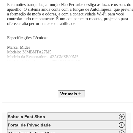
Para noites tranquilas, a função Não Perturbe desliga as luzes e os sons do
aparelho. O sistema ainda conta com a função de Autolimpeza, que previn
a formação de mofo e odores, e com a conectividade Wi-Fi para você
controlar tudo remotamente. É um equipamento robusto, projetado para
oferecer alta performance e durabilidade.
Especificações Técnicas:
Marca: Midea
Modelo: 38MBMTA27M5
Modelo da Evaporadora: 42AGMSB09M5
Modelo da Condensadora: 38MBMTA27M5
Cor: Branco
Tecnologia: Split Inverter
Ciclo: Quente e Frio
Capacidade: 27000 BTUs
Modos de Operação: Resfria, ventila, desumidifica e aquece
Velocidade de ventilação: Baixa, média, alta e automática
Ver mais
Funções: Favorito, siga-me, oscilar, turbo e não pertube, autolimpeza, mo
conforto
Wi-Fi: Incluso
Gás Refrigerante: R-410A
Vazão de Ar: 550 m³/min
Sobre a Fast Shop
Vazão de Ar: 520 m³/min
Consumo de Energia: 7,91 kWh
Portal de Privacidade
Dimensões Condensadora: 89 L x 67,3 A x 34,2 P cm
Dimensões Evaporadora: 72,9 L x 29,2 A x 20 P cm