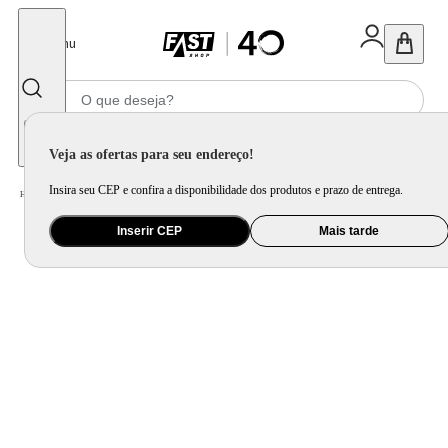
Fechar
Menu
Informe seu CEP
Veja as ofertas para seu endereço!
Insira seu CEP e confira a disponibilidade dos produtos e prazo de entrega.
Home
/
Ar e Ventilação
/
Ar Condicionado
Inserir CEP
Mais tarde