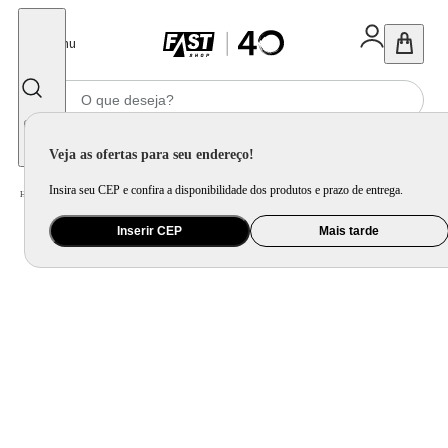
Fechar
Menu
Informe seu CEP
Veja as ofertas para seu endereço!
Insira seu CEP e confira a disponibilidade dos produtos e prazo de entrega.
Home
/
Ar e Ventilação
/
Ar Condicionado
/
Ar-Condicionado Philco Portátil 10000BTUs Frio PAC10FN
Inserir CEP
Mais tarde