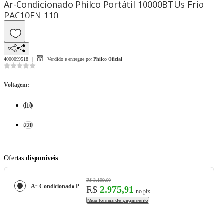
Ar-Condicionado Philco Portátil 10000BTUs Frio
PAC10FN 110
4000099518
Vendido e entregue por
Philco Oficial
Voltagem
:
110
220
Ofertas
disponíveis
R$ 3.199,90
Ar-Condicionado Philco Portátil 10000BTUs Frio PAC10FN
R$
2.975,91
no pix
Mais formas de pagamento