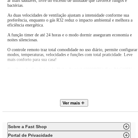
ar mais saudável, livre do excesso de umidade que favorece fungos e
bactérias.
As duas velocidades de ventilação ajustam a intensidade conforme sua
preferência, enquanto o gás R32 reduz o impacto ambiental e melhora a
eficiência energética.
A função timer de até 24 horas e o modo dormir asseguram economia e
noites silenciosas.
O controle remoto traz total comodidade no uso diário, permite configurar
modos, temperaturas, velocidades e funções com total praticidade. Leve
mais conforto para sua casa!
Escolha o Ar-Condicionado Philco Portátil 10000BTUs Frio PAC10FN e
transforme sua experiência em qualquer ambiente.
Potência sonora unidade Interna (dB (A) ) 55dB (A)
Tipo de Compressor On Off
Filtro Lavável
Filtro Removível
Ver mais
Tipo de Filtro Convencional
Tensão/Hz: 127V e 200V / 60Hz
Ciclo de ar frio
Capacidade de refrigeração: 10000 BTU/h
Tipo de Gás R32
Sobre a Fast Shop
Temperatura min / Maxima : Mín 16°C e Máx 32°C
Modos de operação Esfriar, ventilar e desumidificar
Portal de Privacidade