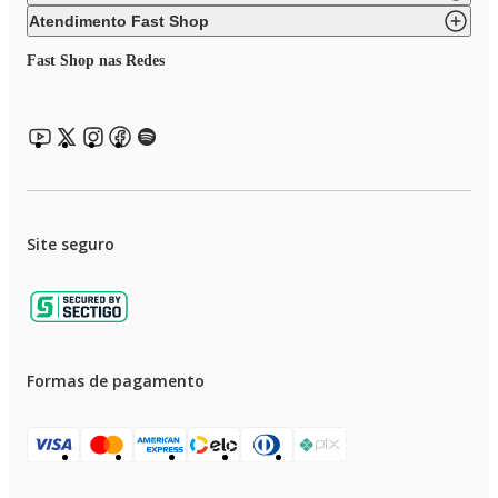
Função: Dormir
Função: Timer
Atendimento Fast Shop
Controle de Ventilação: Alto e baixo
Função: Oscilar, função manualmente
Fast Shop nas Redes
Vazão de ar máxima (m³/h): 400m3/h.
Site seguro
Formas de pagamento