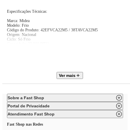
Especificações Técnicas:
Marca: Midea
Modelo: Frio
Código do Produto: 42EFVCA22M5 / 38TAVCA22M5
Origem: Nacional
Ciclo: Só Frio
Capacidade: 22.000 BTU
Cor: Branco
Vazão de Ar: 1512 m³/h
Produto conectado: Sim
Inteligência Artificial: Sim
Frequência: 60 Hz
Tipo de Tomada: Não informado
Ver mais
Classificação Energética: A
Voltagem: 220V
Garantia: Produto: 90 dias (Prazo Legal)
Itens Inclusos na Embalagem:
Sobre a Fast Shop
01 evaporadora, 01 condensadora e manual do usuário
Portal de Privacidade
Dimensões e Peso:
Atendimento Fast Shop
Sem embalagem
Altura: 70,7 cm
Fast Shop nas Redes
Largura: 105,5 cm