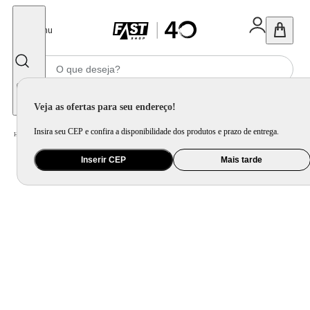
Fechar
Menu
Informe seu CEP
Veja as ofertas para seu endereço!
Insira seu CEP e confira a disponibilidade dos produtos e prazo de entrega.
Home
/
Ar e Ventilação
/
Ar Condicionado
/
Ar-Condicionado Split 22.000 BTUs AI AirVolution Frio Midea
Inserir CEP
Mais tarde