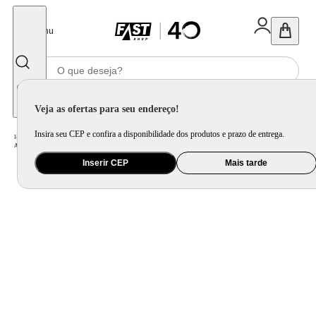
Fechar
Menu
Informe seu CEP
Veja as ofertas para seu endereço!
Insira seu CEP e confira a disponibilidade dos produtos e prazo de entrega.
Home
/
Ar e Ventilação
/
Ar Condicionado
/
Ar Condicionado Split Cassete 1 Via Inverter Carrier 12000 BTU/h Frio Monofásico 40KVQOF12C5 - 220 Volts
Inserir CEP
Mais tarde