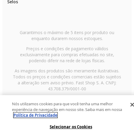
Selos
Garantimos o máximo de 5 itens por produto ou
enquanto durarem nossos estoques.
Preços e condições de pagamento válidos
exclusivamente para compras efetuadas no site,
podendo diferir na rede de lojas físicas.
As imagens dos produtos são meramente ilustrativas.
Todos os preços e condições comerciais estão sujeitos
a alteração sem aviso prévio. Fast Shop S. A. CNPJ:
43.708.379/0001-00
Avenida Zaki Narchi, nº 1650, sobreloja, Carandiru, São
Nós utilizamos cookies para que você tenha uma melhor
Paulo/SP, CEP 02029-001, Telefone: 11 3003-3728 ©
experiência de navegação em nosso site. Saiba mais em nossa
2013 Fast Shop - Todos os direitos reservados
RF
Política de Privacidade
Selecionar os Cookies