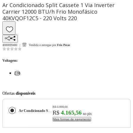
Ar Condicionado Split Cassete 1 Via Inverter
Carrier 12000 BTU/h Frio Monofásico
40KVQOF12C5 - 220 Volts 220
4000099480
Vendido e entregue por
Frio Pecas
Voltagem
:
220
Ofertas
disponíveis
R$ 5.998,00
Ar Condicionado Split Cassete 1 Via Inverter Carrier 12000 BTU/h Frio Monofásico 40KVQOF12C5 - 220 Volts
R$
4.165,56
no pix
Mais formas de pagamento