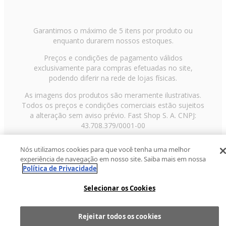
Garantimos o máximo de 5 itens por produto ou
enquanto durarem nossos estoques.
Preços e condições de pagamento válidos
exclusivamente para compras efetuadas no site,
podendo diferir na rede de lojas físicas.
As imagens dos produtos são meramente ilustrativas.
Todos os preços e condições comerciais estão sujeitos
a alteração sem aviso prévio. Fast Shop S. A. CNPJ:
43.708.379/0001-00
Avenida Zaki Narchi, nº 1650, sobreloja, Carandiru, São
Nós utilizamos cookies para que você tenha uma melhor
Paulo/SP, CEP 02029-001, Telefone: 11 3003-3728 ©
experiência de navegação em nosso site. Saiba mais em nossa
2013 Fast Shop - Todos os direitos reservados
RF
Política de Privacidade
Selecionar os Cookies
Rejeitar todos os cookies