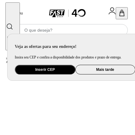
Fechar
Menu
Informe seu CEP
Veja as ofertas para seu endereço!
Insira seu CEP e confira a disponibilidade dos produtos e prazo de entrega.
Home
/
Ar e Ventilação
/
Ar Condicionado
/
Ar Condicionado Split Cassete 1 Via Inverter LG 24000 BTU/h Quente e Frio Monofásico ZT-W24GTTAA - 220 Volts
Inserir CEP
Mais tarde