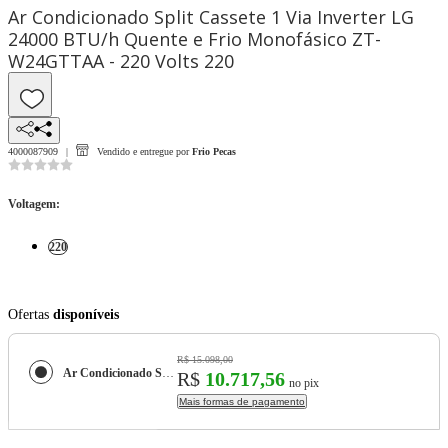
Ar Condicionado Split Cassete 1 Via Inverter LG
24000 BTU/h Quente e Frio Monofásico ZT-
W24GTTAA - 220 Volts 220
4000087909
Vendido e entregue por
Frio Pecas
Voltagem
:
220
Ofertas
disponíveis
R$ 15.098,00
Ar Condicionado Split Cassete 1 Via Inverter LG 24000 BTU/h Quente e Frio Monofásico ZT-W24GTTAA - 220 Volts
R$
10.717,56
no pix
Mais formas de pagamento