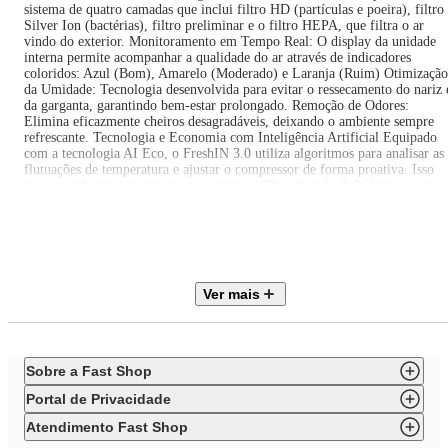
sistema de quatro camadas que inclui filtro HD (partículas e poeira), filtro
Silver Ion (bactérias), filtro preliminar e o filtro HEPA, que filtra o ar
vindo do exterior. Monitoramento em Tempo Real: O display da unidade
interna permite acompanhar a qualidade do ar através de indicadores
coloridos: Azul (Bom), Amarelo (Moderado) e Laranja (Ruim) Otimização
da Umidade: Tecnologia desenvolvida para evitar o ressecamento do nariz 
da garganta, garantindo bem-estar prolongado. Remoção de Odores:
Elimina eficazmente cheiros desagradáveis, deixando o ambiente sempre
refrescante. Tecnologia e Economia com Inteligência Artificial Equipado
com a tecnologia AI Eco, o FreshIN 3.0 utiliza algoritmos para analisar as
flutuações de temperatura e ajustar o compressor de forma proativa. Isso
evita o resfriamento excessivo e garante a Classificação A do Inmetro em
eficiência energética. Smart Learning: Após 10 dias de uso, o aparelho
aprende suas preferências e ajusta a temperatura automaticamente. Control
Total: Gerencie o consumo de energia pelo aplicativo TCL HOME ou
utilize comandos de voz via Alexa e Google Home. Comando de Voz
Offline: Inovação que permite controlar mais de mil funções por voz,
mesmo sem conexão com a internet. Conforto Acústico e Durabilidade
Ver mais
Função Brisa: Palhetas com microfuros que distribuem o ar de forma suav
eliminando o incômodo jato de ar direto na pele Silêncio Absoluto:
Operação ultra silenciosa, alcançando níveis tão baixos quanto 16dB, ideal
para noites de sono tranquilas. Resistência Extrema: Projetado para operar
mesmo em temperaturas externas de até 60°C, com serpentina em cobre e
Sobre a Fast Shop
proteção anticorrosão Gold Fin para maior vida útil.
Portal de Privacidade
Especificações Técnicas:
Atendimento Fast Shop
Evaporadora 1: