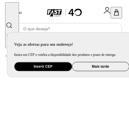
Fechar
Menu
Informe seu CEP
Veja as ofertas para seu endereço!
Insira seu CEP e confira a disponibilidade dos produtos e prazo de entrega.
Home
/
Ar e Ventilação
/
Ar Condicionado
Inserir CEP
Mais tarde