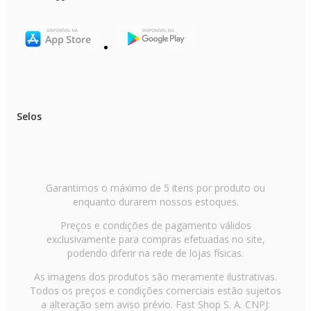
Modelo/Família: 18000
Corrente elétrica de refrigeração (A): 6,4 A
Ciclo: Frio
Frequência (Hz): 60 Hz
Fase: Bifásico
Potência de refrigeração: 1.418 W
Gás refrigerante: R32
Tecnologia do compressor: Inverter
Material da serpentina: Cobre
Nível de ruído externo (db): 58 dB
Selos
Diâmetro da linha (sucção): 3/8 Pol
Diâmetro da linha (líquido): 1/4 Pol
Código EAN: 7908290000000
Tipo do condensador: Horizontal
Largura: 85,3 cm
Altura: 60,2 cm
Profundidade: 34,9 cm
Garantimos o máximo de 5 itens por produto ou
Peso líquido: 28,5 kg
enquanto durarem nossos estoques.
Peso bruto: 32,0 kg
Timer: Sim
Preços e condições de pagamento válidos
Regulagem da velocidade de ventilação: Sim
exclusivamente para compras efetuadas no site,
Sleep: Sim
Swing: Sim
podendo diferir na rede de lojas físicas.
Memória: Sim
Turbo: Sim
As imagens dos produtos são meramente ilustrativas.
Aviso de limpeza de filtro: Sim
Todos os preços e condições comerciais estão sujeitos
Filtro anti-bactéria: Sim
a alteração sem aviso prévio. Fast Shop S. A. CNPJ:
Função brisa: Sim