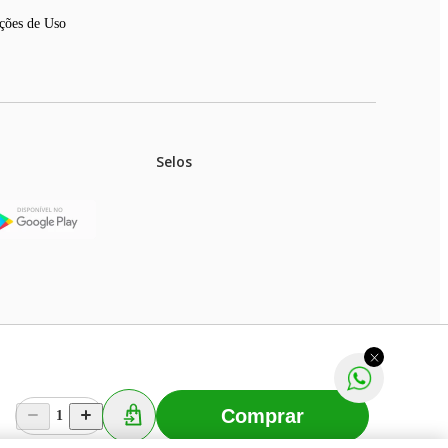
ções de Uso
Selos
stoques.
ferir na rede de lojas físicas.
m aviso prévio. Fast Shop S. A. CNPJ: 43.708.379/0001-
Comprar
1
Selecionar os Cookies