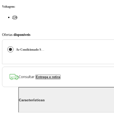
Voltagem
:
220
Ofertas
disponíveis
Ar Condicionado Split Hi Wall - Inverter R-32 - Zen - Agratto - 9.000 BTUs - Frio - 220V Monofásico
Consultar
Entrega e retira
Características