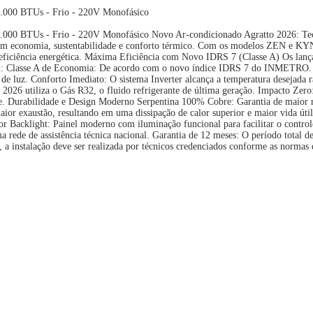
 9.000 BTUs - Frio - 220V Monofásico
- 9.000 BTUs - Frio - 220V Monofásico Novo Ar-condicionado Agratto 2026: Te
em economia, sustentabilidade e conforto térmico. Com os modelos ZEN e KYN,
 eficiência energética. Máxima Eficiência com Novo IDRS 7 (Classe A) Os lan
tem: Classe A de Economia: De acordo com o novo índice IDRS 7 do INMETRO
de luz. Conforto Imediato: O sistema Inverter alcança a temperatura desejada r
o 2026 utiliza o Gás R32, o fluido refrigerante de última geração. Impacto Ze
te. Durabilidade e Design Moderno Serpentina 100% Cobre: Garantia de maior re
or exaustão, resultando em uma dissipação de calor superior e maior vida útil
r Backlight: Painel moderno com iluminação funcional para facilitar o contro
 rede de assistência técnica nacional. Garantia de 12 meses: O período total de
l, a instalação deve ser realizada por técnicos credenciados conforme as normas