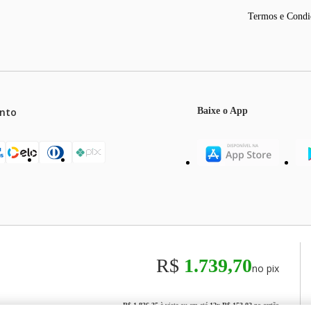
Termos e Condi
nto
Baixe o App
mos o máximo de 5 itens por produto ou enquanto durarem nossos e
o válidos exclusivamente para compras efetuadas no site, podendo di
R$
1.739,70
no pix
odos os preços e condições comerciais estão sujeitos a alteração se
00
R$ 1.836,35
à vista ou em até
12
x
R$ 153,02
no cartão