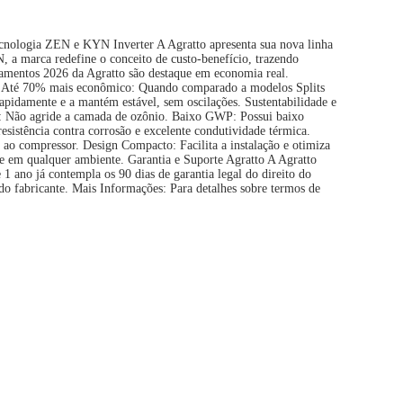
cnologia ZEN e KYN Inverter A Agratto apresenta sua nova linha
 a marca redefine o conceito de custo-benefício, trazendo
çamentos 2026 da Agratto são destaque em economia real.
. Até 70% mais econômico: Quando comparado a modelos Splits
apidamente e a mantém estável, sem oscilações. Sustentabilidade e
ro: Não agride a camada de ozônio. Baixo GWP: Possui baixo
sistência contra corrosão e excelente condutividade térmica.
 ao compressor. Design Compacto: Facilita a instalação e otimiza
le em qualquer ambiente. Garantia e Suporte Agratto A Agratto
 1 ano já contempla os 90 dias de garantia legal do direito do
 do fabricante. Mais Informações: Para detalhes sobre termos de