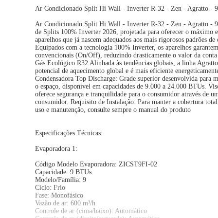
Ar Condicionado Split Hi Wall - Inverter R-32 - Zen - Agratto -
Ar Condicionado Split Hi Wall - Inverter R-32 - Zen - Agratto 
de Splits 100% Inverter 2026, projetada para oferecer o máximo 
aparelhos que já nascem adequados aos mais rigorosos padrões de
Equipados com a tecnologia 100% Inverter, os aparelhos garan
convencionais (On/Off), reduzindo drasticamente o valor da conta 
Gás Ecológico R32 Alinhada às tendências globais, a linha Agratt
potencial de aquecimento global e é mais eficiente energeticamen
Condensadora Top Discharge: Grade superior desenvolvida para mai
o espaço, disponível em capacidades de 9.000 a 24.000 BTUs. Viso
oferece segurança e tranquilidade para o consumidor através de uma
consumidor. Requisito de Instalação: Para manter a cobertura tota
uso e manutenção, consulte sempre o manual do produto
Especificações Técnicas:
Evaporadora 1:
Código Modelo Evaporadora: ZICST9FI-02
Capacidade: 9 BTUs
Modelo/Família: 9
Ciclo: Frio
Fase: Monofásico
Vazão de ar: 600 m³/h
Controle de ar (cima/baixo): Automático