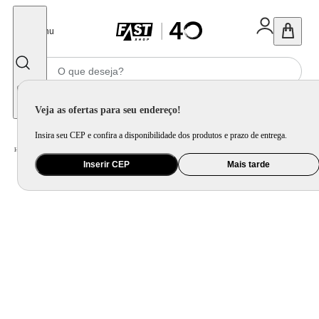
Fechar
Menu
Informe seu CEP
Veja as ofertas para seu endereço!
Insira seu CEP e confira a disponibilidade dos produtos e prazo de entrega.
Home
/
Ar e Ventilação
/
Ar Condicionado
Inserir CEP
Mais tarde