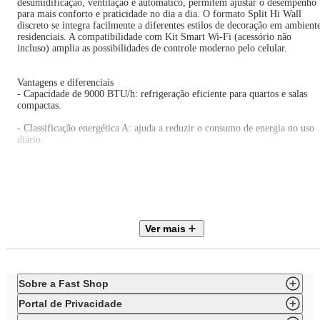
desumidificação, ventilação e automático, permitem ajustar o desempenho
para mais conforto e praticidade no dia a dia. O formato Split Hi Wall
discreto se integra facilmente a diferentes estilos de decoração em ambient
residenciais. A compatibilidade com Kit Smart Wi-Fi (acessório não
incluso) amplia as possibilidades de controle moderno pelo celular.
Vantagens e diferenciais
- Capacidade de 9000 BTU/h: refrigeração eficiente para quartos e salas
compactas.
- Classificação energética A: ajuda a reduzir o consumo de energia no uso
diário.
- Gás refrigerante R32: favorece maior eficiência na refrigeração do
ambiente.
- Funções Sleep, Timer e Turbo: permitem ajustar o funcionamento para
mais conforto e praticidade.
Ver mais
- 4 modos de operação: refrigeração, desumidificação, ventilação e
automático para uso versátil.
- Compatível com Kit Smart Wi-Fi: possibilita controle remoto pelo celula
com acessório adequado.
Sobre a Fast Shop
Portal de Privacidade
Observações importantes