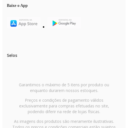
Desumidificação | Ventilação | Automático
Controle remoto: Sim
Baixe o App
Compatibilidade: Kit Smart Wi‑Fi (acessório não incluso)
Nome do modelo evaporadora: Prime Air 9FC
Nome do modelo condensadora: Prime Air 9FCT
EAN: 7899963919732
Selos
Garantimos o máximo de 5 itens por produto ou
enquanto durarem nossos estoques.
Preços e condições de pagamento válidos
exclusivamente para compras efetuadas no site,
podendo diferir na rede de lojas físicas.
As imagens dos produtos são meramente ilustrativas.
Todos os preços e condições comerciais estão sujeitos