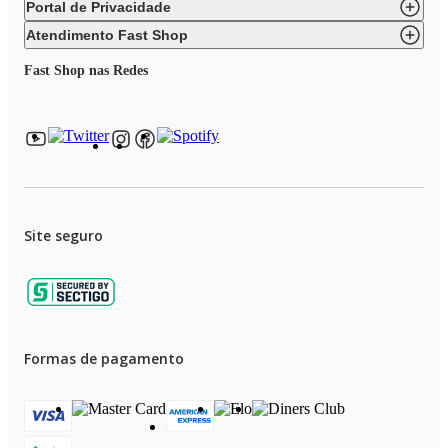
Peso: 13
Portal de Privacidade
Condensadora (AxLxP) 680x520x460
Atendimento Fast Shop
Peso: 25
Fast Shop nas Redes
Imagens meramente ilustrativas.
Site seguro
Formas de pagamento