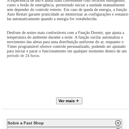
A experiência de uso é ainda mais conveniente com recursos inteligentes,
como o botão de emergência, permitindo iniciar a unidade manualmente
sem depender do controle remoto. Em caso de queda de energia, a função
Auto Restart garante praticidade ao memorizar as configurações e restaurá-
las automaticamente quando a energia for restabelecida.
Desfrute de noites mais confortáveis com a Função Dormir, que ajusta a
temperatura do ambiente durante a noite. A função oscilar automatiza o
movimento das aletas para uma distribuição uniforme do ar, enquanto o
Timer programável oferece controle personalizado, podendo ser ajustado
para iniciar e parar o funcionamento em qualquer momento dentro de um
período de 24 horas.
Para maior praticidade, o Ar Condicionado Philco oferece a possibilidade 
controle pelo celular com o Kit Wifi (vendido separadamente). Além disso
o Kit Protect, também adquirido separadamente, promove um ambiente
mais limpo, prevenindo doenças.
Completo com acessórios essenciais, como manual, certificado de garantia,
Ver mais
tubo para o dreno e controle remoto, o Ar Condicionado Split Hi Wall
Inverter Philco é a escolha ideal para eficiência, conforto e conveniência.
Dimensões do produto:
Sobre a Fast Shop
Evaporadora (AxLxP) 320x1000x225