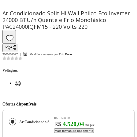
Ar Condicionado Split Hi Wall Philco Eco Inverter
24000 BTU/h Quente e Frio Monofásico
PAC24000IQFM15 - 220 Volts 220
3005652527
Vendido e entregue por
Frio Pecas
Voltagem
:
220
Ofertas
disponíveis
R$ 5.598,00
Ar Condicionado Split Hi Wall Philco Eco Inverter 24000 BTU/h Quente e Frio Monofásico PAC24000IQFM15 - 220 Volts
R$
4.520,04
no pix
Mais formas de pagamento