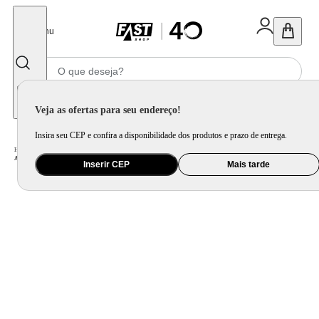
Fechar
Menu
Informe seu CEP
Veja as ofertas para seu endereço!
Insira seu CEP e confira a disponibilidade dos produtos e prazo de entrega.
Home
/
Ar e Ventilação
/
Ar Condicionado
/
Ar Condicionado Split Hi Wall Philco Eco Inverter 24000 BTU/h Quente e Frio Monofásico PAC24000IQFM15 - 220 Volts
Inserir CEP
Mais tarde