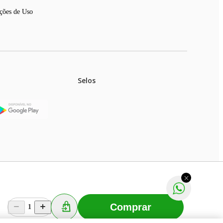
ções de Uso
Selos
stoques.
ferir na rede de lojas físicas.
m aviso prévio. Fast Shop S. A. CNPJ: 43.708.379/0001-
Comprar
1
Selecionar os Cookies