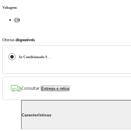
Voltagem
:
220
Ofertas
disponíveis
Ar Condicionado Split HW G-Top Auto Inverter Wi-Fi Gree 30.000 BTUs Quente/Frio 220V
Consultar
Entrega e retira
Características