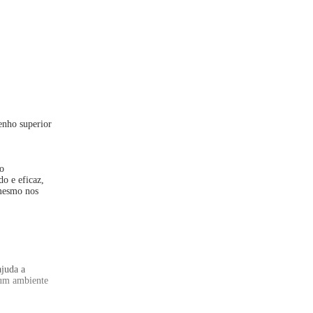
enho superior
 o
o e eficaz,
 mesmo nos
ajuda a
 um ambiente