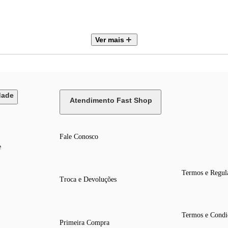
Ver mais
dade
Atendimento Fast Shop
Fale Conosco
e
Termos e Regul
Troca e Devoluções
de
esma
s. Isso
energéticos,
Termos e Condi
Primeira Compra