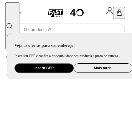
Fechar
Menu
Informe seu CEP
Veja as ofertas para seu endereço!
Insira seu CEP e confira a disponibilidade dos produtos e prazo de entrega.
Home
/
Ar e Ventilação
/
Ar Condicionado
Inserir CEP
Mais tarde