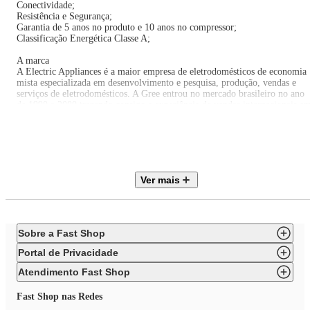
Conectividade;
Resistência e Segurança;
Garantia de 5 anos no produto e 10 anos no compressor;
Classificação Energética Classe A;
A marca
A Electric Appliances é a maior empresa de eletrodomésticos de economia
mista especializada em desenvolvimento e pesquisa, produção, vendas e
serviços de eletrodomésticos. A Gree entrou no mercado brasileiro no ano
de 1990 a 2000 trazendo consigo a experiência de vendas internacionais e
eletrodomésticos de economia mista especializada em desenvolvimento,
pesquisa, produção, vendas e serviços de eletrodomésticos.
-Instalação não inclusa!
Especificações Técnicas
Ver mais
Ciclo: Quente/Frio
Cor: Branco
Tecnologia: Inverter
Gás Refrigerante: R-32
Sobre a Fast Shop
Possui Wi-Fi?: Sim
Certificado de Homologação Anatel: 069152304076
Portal de Privacidade
Área do Ambiente (m²): 15
Sistema de Fase: Monofásico
Atendimento Fast Shop
Ponto de Instalação Elétrica: Condensadora
Índice IDRS: 6,0
Fast Shop nas Redes
Capacidade de Refrigeração (BTU/h): 9.000