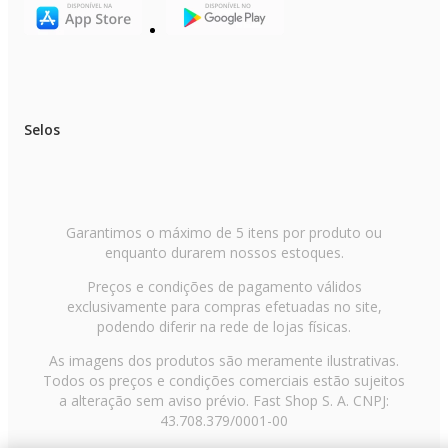
Consumo de Energia Anual (Kwh-ano):4350
Número de Itens:2
Número de Caixas:2
Modelo:S3UW121L1C0.EC2GAM1|S3NW121L1C0.EC2GAM1
SmartHint
Exibir site:s
Selos
Tipo de Cadastro
Informar Ex: (Conjunto/ Kit/ Componente/ Individual):Conjunto
Garantimos o máximo de 5 itens por produto ou
enquanto durarem nossos estoques.
Preços e condições de pagamento válidos
exclusivamente para compras efetuadas no site,
podendo diferir na rede de lojas físicas.
As imagens dos produtos são meramente ilustrativas.
Todos os preços e condições comerciais estão sujeitos
a alteração sem aviso prévio. Fast Shop S. A. CNPJ:
43.708.379/0001-00