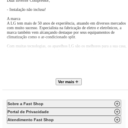
Dual Inverter Compressor;
- Instalação não inclusa!
A marca
A LG tem mais de 50 anos de experiência, atuando em diversos mercados
com muito sucesso. Especialista na fabricação de eletro e eletrônicos, a
marca também vem alcançando destaque por seus equipamentos de
climatização como o ar-condicionado split.
Com muitas tecnologias, os aparelhos LG são os melhores para a sua casa,
trazendo conforto para os seus dias e mais inovações para a sua rotina!
Informações Adicionais Topo
Modelo:S3UW121L1C0.EC2GAM1 | S3NW121L1C0.EC2GAM1
Código de Referência:5000013185
Marca:LG
Ver mais
Informações Garantia Descrição
Garantia Contratual:12 meses
Informações Técnicas - Ar-condicionado
Ciclo:Quente/Frio
Sobre a Fast Shop
Cor:Branco
Tecnologia:Inverter
Portal de Privacidade
Gás Refrigerante:R-32
Possui Wi-FI ?:Sim
Atendimento Fast Shop
Área do Ambiente (m²):20