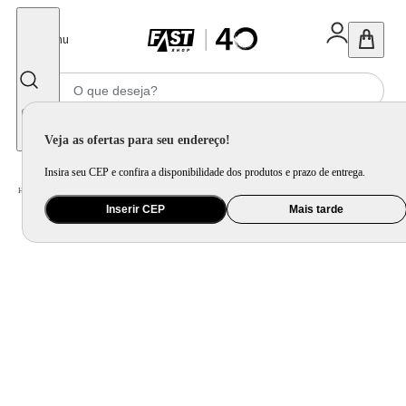
Fechar
Menu
Informe seu CEP
Veja as ofertas para seu endereço!
Insira seu CEP e confira a disponibilidade dos produtos e prazo de entrega.
Home
/
Ar e Ventilação
/
Ar Condicionado
Inserir CEP
Mais tarde