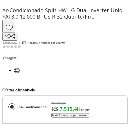
Ar-Condicionado Split HW LG Dual Inverter Uniq
+AI 3.0 12.000 BTUs R-32 Quente/Frio
4000059565
Vendido e entregue por
Leveros
Voltagem
:
220
Ofertas
disponíveis
R$ 8.169,00
Ar-Condicionado Split HW LG Dual Inverter Uniq +AI 3.0 12.000 BTUs R-32 Quente/Frio
R$
7.515,48
no pix
Mais formas de pagamento