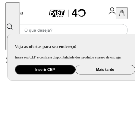
Fechar
Menu
Informe seu CEP
Veja as ofertas para seu endereço!
Insira seu CEP e confira a disponibilidade dos produtos e prazo de entrega.
Home
/
Ar e Ventilação
/
Ar Condicionado
/
Ar Condicionado Split Midea Inverter AI AirVolution 18000 BTU/h Frio 42EFVCA18M5 - 220 Volts
Inserir CEP
Mais tarde