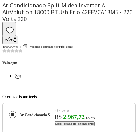
Ar Condicionado Split Midea Inverter AI
AirVolution 18000 BTU/h Frio 42EFVCA18M5 - 220
Volts 220
4000096049
Vendido e entregue por
Frio Pecas
Voltagem
:
220
Ofertas
disponíveis
R$ 4.798,00
Ar Condicionado Split Midea Inverter AI AirVolution 18000 BTU/h Frio 42EFVCA18M5 - 220 Volts
R$
2.967,72
no pix
Mais formas de pagamento