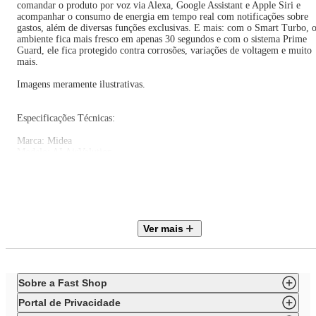
comandar o produto por voz via Alexa, Google Assistant e Apple Siri e
acompanhar o consumo de energia em tempo real com notificações sobre
gastos, além de diversas funções exclusivas. E mais: com o Smart Turbo, 
ambiente fica mais fresco em apenas 30 segundos e com o sistema Prime
Guard, ele fica protegido contra corrosões, variações de voltagem e muito
mais.
Imagens meramente ilustrativas.
Especificações Técnicas:
Marca: Midea
Modelo: AI AirVolution
Código do Split: 38TAVCA18M5 + 42EFVCA18M5
Código Evaporadora: 42EFVCA18M5
Código Condensadora: 38TAVCA18M5
Tipo de Conexão: Infra-Red Controller
Alimentação: Elétrica
Capacidade (BTU/h): 18.000 BTU
Ver mais
Ciclo: Frio
Área Ideal: até 24 m²
Cor da Evaporadora: Branco
Tipo de Condensadora: Vertical (Barril)
Tecnologia: Inverter
Sobre a Fast Shop
Conectividade Wi-Fi: Sim
Indicador de Temperatura: Sim
Portal de Privacidade
Controle Remoto: Sim