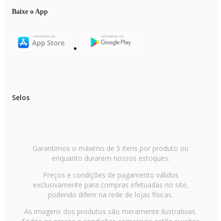
Dimensões Condensadora:
Baixe o App
Peso: 19,1 kg
Altura: 615 mm
Largura: 498 mm
Profundidade: 580 mm
Vetores:
Evaporadora E-5
Condensadora C-1
Selos
Garantimos o máximo de 5 itens por produto ou
enquanto durarem nossos estoques.
Preços e condições de pagamento válidos
exclusivamente para compras efetuadas no site,
podendo diferir na rede de lojas físicas.
As imagens dos produtos são meramente ilustrativas.