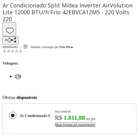
Ar Condicionado Split Midea Inverter AirVolution
Lite 12000 BTU/h Frio 42EBVCA12M5 - 220 Volts
220
4000096085
Vendido e entregue por
Frio Pecas
Voltagem
:
220
Ofertas
disponíveis
R$ 2.998,00
Ar Condicionado Split Midea Inverter AirVolution Lite 12000 BTU/h Frio 42EBVCA12M5 - 220 Volts
R$
1.811,88
no pix
Mais formas de pagamento