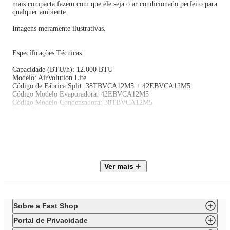
mais compacta fazem com que ele seja o ar condicionado perfeito para
qualquer ambiente.
Imagens meramente ilustrativas.
Específicações Técnicas:
Capacidade (BTU/h): 12.000 BTU
Modelo: AirVolution Lite
Código de Fábrica Split: 38TBVCA12M5 + 42EBVCA12M5
Código Modelo Evaporadora: 42EBVCA12M5
Código Modelo Condensadora: 38TBVCA12M5
Ciclo: Frio
Bitola sucção: 3/8
Bitola descarga: 1/4
Tecnologia Wi-Fi: Não
Ideal até (m²): 16 m²
Tecnologia Inverter: Sim
Indicador de Temperatura na Evaporadora: Sim
Ver mais
Controle Remoto: Sim
Sleep: Sim
Swing: Sim
Timer: Sim
Turbo: Sim
Sobre a Fast Shop
Desumidificação: Sim
Filtro anti-bactéria: Sim
Portal de Privacidade
IDRS: 4,6