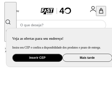
Fechar
Menu
Informe seu CEP
Veja as ofertas para seu endereço!
Insira seu CEP e confira a disponibilidade dos produtos e prazo de entrega.
Home
/
Ar e Ventilação
/
Ar Condicionado
/
Ar Condicionado Split Midea Inverter AirVolution Lite 12000 BTU/h Frio 42EBVCA12M5 - 220 Volts
Inserir CEP
Mais tarde