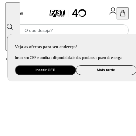
Fechar
Menu
Informe seu CEP
Veja as ofertas para seu endereço!
Insira seu CEP e confira a disponibilidade dos produtos e prazo de entrega.
Home
/
Ar e Ventilação
/
Ar Condicionado
Inserir CEP
Mais tarde