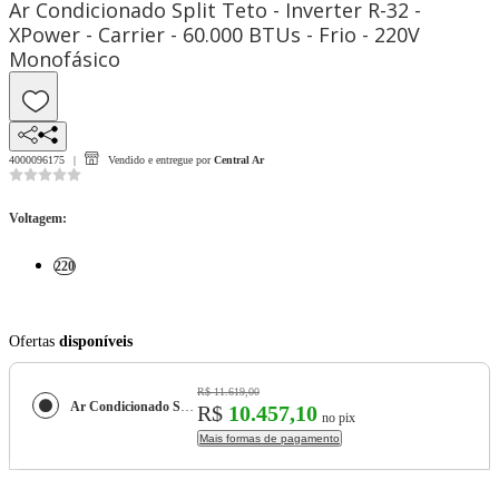
Ar Condicionado Split Teto - Inverter R-32 -
XPower - Carrier - 60.000 BTUs - Frio - 220V
Monofásico
4000096175
Vendido e entregue por
Central Ar
Voltagem
:
220
Ofertas
disponíveis
R$ 11.619,00
Ar Condicionado Split Teto - Inverter R-32 - XPower - Carrier - 60.000 BTUs - Frio - 220V Monofásico
R$
10.457,10
no pix
Mais formas de pagamento