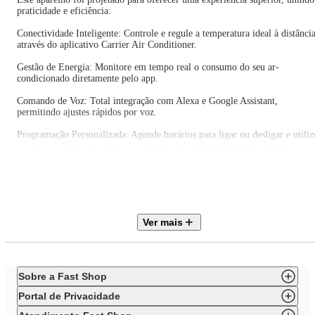
praticidade e eficiência:
Conectividade Inteligente: Controle e regule a temperatura ideal à distânci
através do aplicativo Carrier Air Conditioner.
Gestão de Energia: Monitore em tempo real o consumo do seu ar-
condicionado diretamente pelo app.
Comando de Voz: Total integração com Alexa e Google Assistant,
permitindo ajustes rápidos por voz.
Programação Personalizada: Agende horários para ligar ou desligar e utiliz
a Curva de Sono para ajustar a temperatura automaticamente durante a
noite.
Desempenho e Alcance Incomparáveis
Climatização de Longo Alcance: Com uma cobertura de até 15 metros, ele
mantém uma climatização consistente e uniforme mesmo em ambientes
muito grandes.
Ver mais
Função Turbo: Atinja a temperatura desejada rapidamente para um alívio
térmico imediato.
Distribuição de Ar Inteligente:
Sobre a Fast Shop
A Função Oscilar movimenta a saída de ar para evitar jatos diretos,
distribuindo o frescor de forma homogênea.
Portal de Privacidade
Operação Silenciosa: